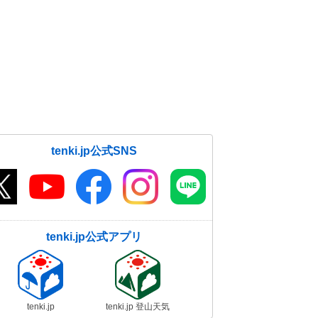
tenki.jp公式SNS
tenki.jp公式アプリ
tenki.jp
tenki.jp 登山天気