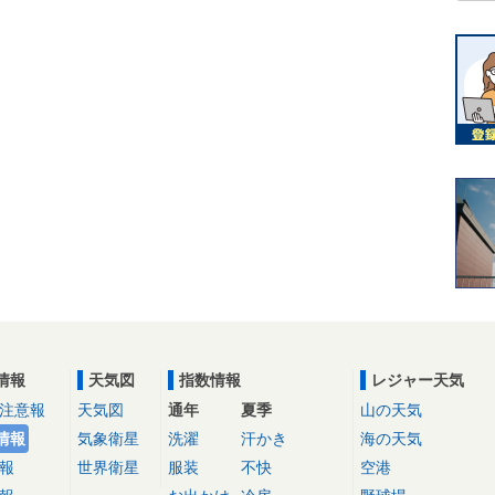
情報
天気図
指数情報
レジャー天気
注意報
天気図
通年
夏季
山の天気
情報
気象衛星
洗濯
汗かき
海の天気
報
世界衛星
服装
不快
空港