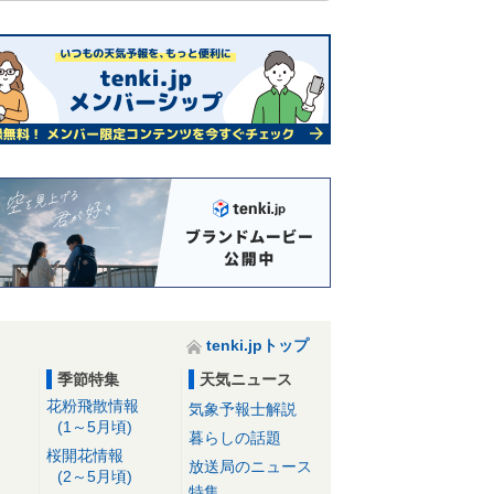
tenki.jpトップ
季節特集
天気ニュース
花粉飛散情報
気象予報士解説
(1～5月頃)
暮らしの話題
桜開花情報
放送局のニュース
(2～5月頃)
特集