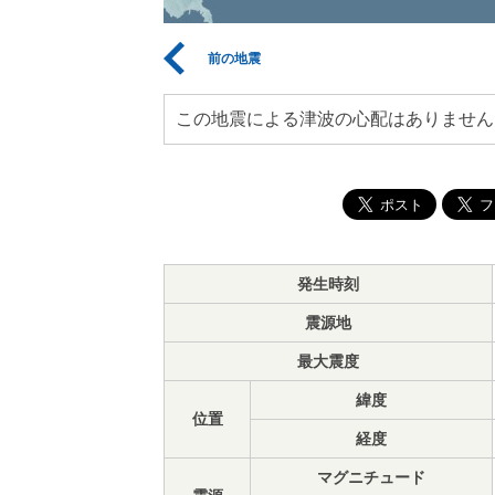
前の地震
この地震による津波の心配はありません
発生時刻
震源地
最大震度
緯度
位置
経度
マグニチュード