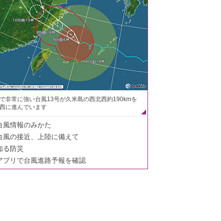
で非常に強い台風13号が久米島の西北西約190kmを
西に進んでいます
台風情報のみかた
台風の接近、上陸に備えて
知る防災
アプリで台風進路予報を確認