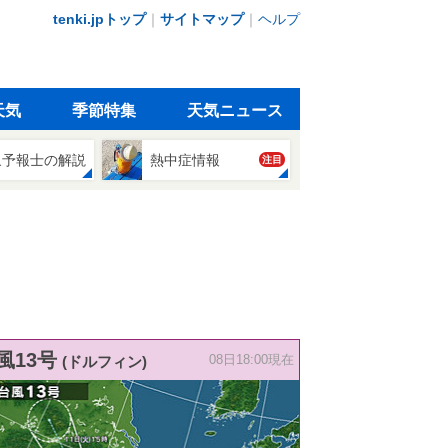
tenki.jpトップ
｜
サイトマップ
｜
ヘルプ
天気
季節特集
天気ニュース
象予報士の解説
熱中症情報
注目
風13号
(ドルフィン)
08日18:00現在