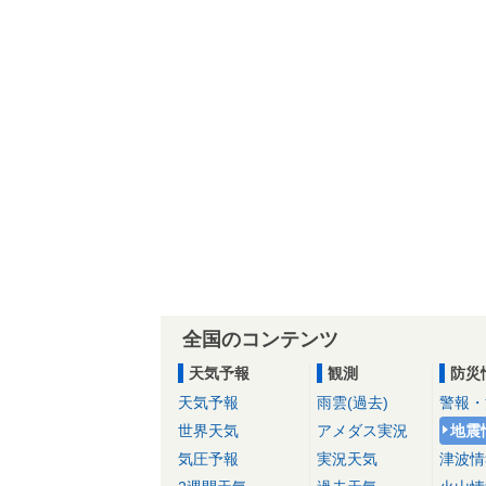
全国のコンテンツ
天気予報
観測
防災
天気予報
雨雲(過去)
警報・
世界天気
アメダス実況
地震
気圧予報
実況天気
津波情