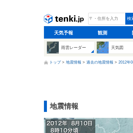
tenki.jp
検
天気予報
観測
雨雲レーダー
天気図
トップ
地震情報
過去の地震情報
2012年
地震情報