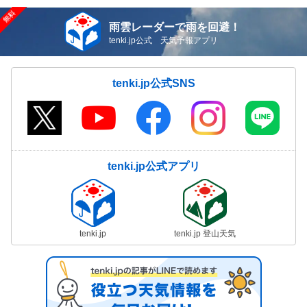
雨雲レーダーで雨を回避！
tenki.jp公式 天気予報アプリ
tenki.jp公式SNS
tenki.jp公式アプリ
tenki.jp
tenki.jp 登山天気