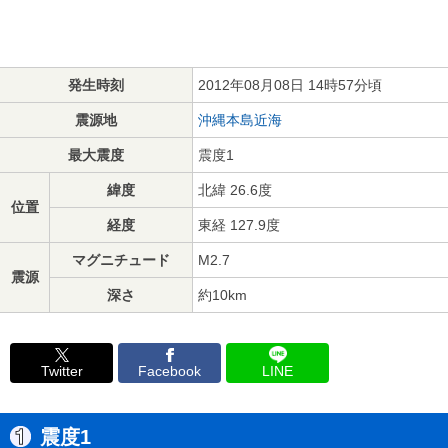
発生時刻
2012年08月08日 14時57分頃
震源地
沖縄本島近海
最大震度
震度1
緯度
北緯 26.6度
位置
経度
東経 127.9度
マグニチュード
M2.7
震源
深さ
約10km
Twitter
Facebook
LINE
震度1