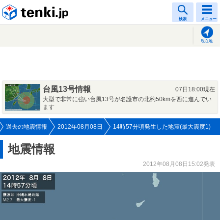
tenki.jp
検索
メニュー
現在地
台風13号情報
07日18:00現在
大型で非常に強い台風13号が名護市の北約50kmを西に進んでい
ます
過去の地震情報
2012年08月08日
14時57分頃発生した地震(最大震度1)
地震情報
2012年08月08日15:02発表