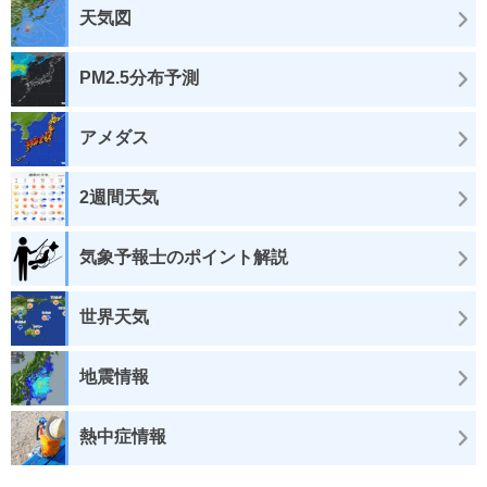
天気図
PM2.5分布予測
アメダス
2週間天気
気象予報士のポイント解説
世界天気
地震情報
熱中症情報