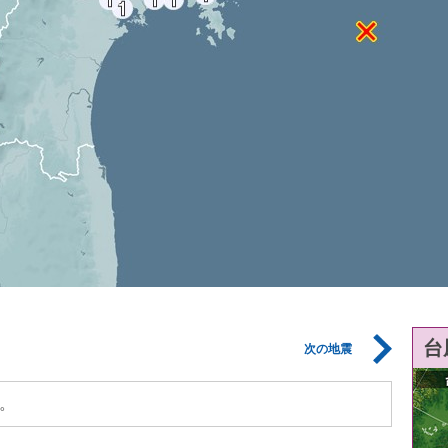
台
次の地震
。