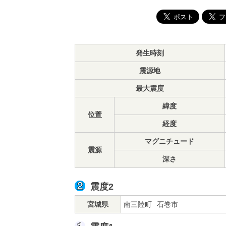
発生時刻
震源地
最大震度
緯度
位置
経度
マグニチュード
震源
深さ
震度2
宮城県
南三陸町
石巻市