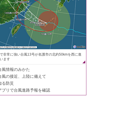
で非常に強い台風13号が名護市の北約50kmを西に進
います
台風情報のみかた
台風の接近、上陸に備えて
知る防災
アプリで台風進路予報を確認