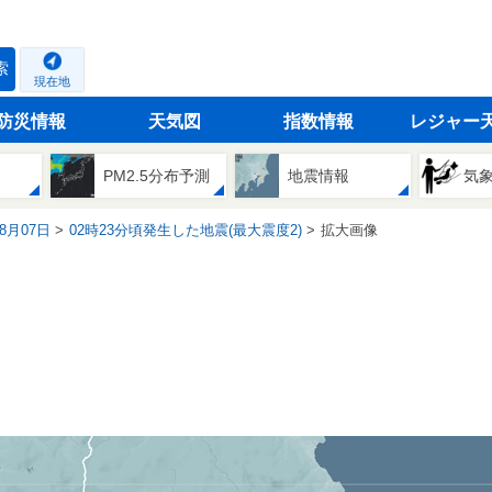
索
現在地
防災情報
天気図
指数情報
レジャー
PM2.5分布予測
地震情報
気
08月07日
02時23分頃発生した地震(最大震度2)
拡大画像