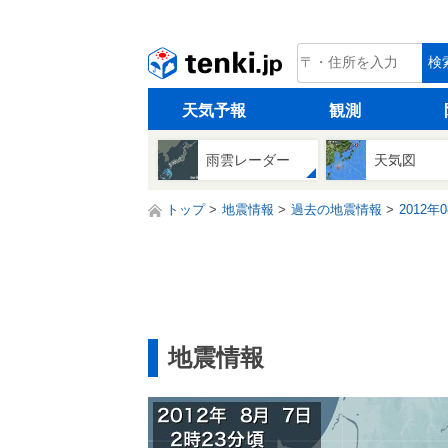
tenki.jp
検
天気予報
観測
雨雲レーダー
天気図
トップ
地震情報
過去の地震情報
2012年
地震情報