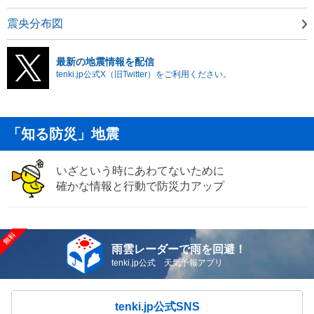
震央分布図
最新の地震情報を配信
tenki.jp公式X（旧Twitter）をご利用ください。
「知る防災」地震
いざという時にあわてないために
確かな情報と行動で防災力アップ
雨雲レーダーで雨を回避！
tenki.jp公式 天気予報アプリ
tenki.jp公式SNS