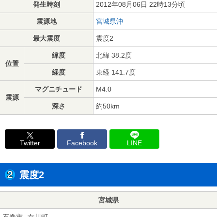
発生時刻
2012年08月06日 22時13分頃
震源地
宮城県沖
最大震度
震度2
緯度
北緯 38.2度
位置
経度
東経 141.7度
マグニチュード
M4.0
震源
深さ
約50km
Twitter
Facebook
LINE
震度2
宮城県
石巻市
女川町