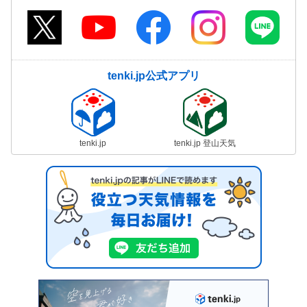
tenki.jp公式アプリ
tenki.jp
tenki.jp 登山天気