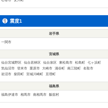
震度1
岩手県
一関市
宮城県
仙台宮城野区
仙台若林区
仙台泉区
東松島市
松島町
七ヶ浜町
気仙沼市
登米市
栗原市
大崎市
涌谷町
南三陸町
名取市
岩沼市
柴田町
宮城川崎町
亘理町
福島県
福島伊達市
相馬市
南相馬市
飯舘村