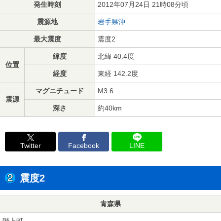
発生時刻
2012年07月24日 21時08分頃
震源地
岩手県沖
最大震度
震度2
緯度
北緯 40.4度
位置
経度
東経 142.2度
マグニチュード
M3.6
震源
深さ
約40km
Twitter
Facebook
LINE
震度2
青森県
階上町