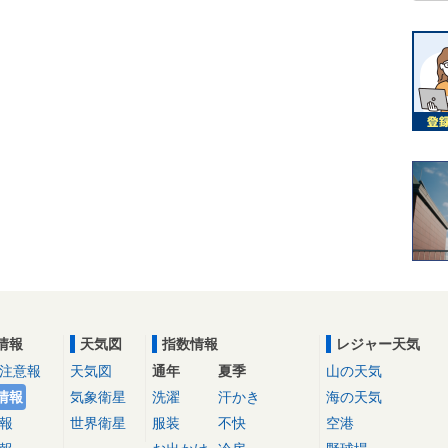
情報
天気図
指数情報
レジャー天気
注意報
天気図
通年
夏季
山の天気
情報
気象衛星
洗濯
汗かき
海の天気
報
世界衛星
服装
不快
空港