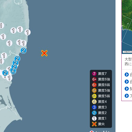
大型
西に