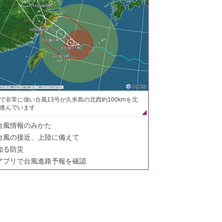
で非常に強い台風13号が久米島の北西約100kmを北
進んでいます
台風情報のみかた
台風の接近、上陸に備えて
知る防災
アプリで台風進路予報を確認