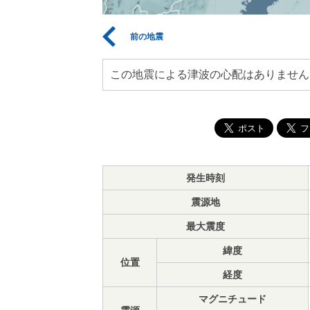
前の地震
この地震による津波の心配はありません
発生時刻
震源地
最大震度
緯度
位置
経度
マグニチュード