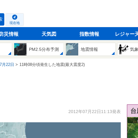
索
現在地
防災情報
天気図
指数情報
レジャー
PM2.5分布予測
地震情報
気
07月22日
11時08分頃発生した地震(最大震度2)
台
2012年07月22日11:13発表