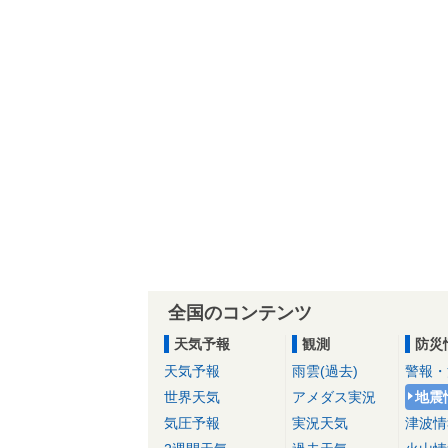
全国のコンテンツ
天気予報
観測
防災
天気予報
雨雲(過去)
警報・
世界天気
アメダス実況
地震
気圧予報
実況天気
津波情