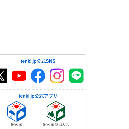
tenki.jp公式SNS
tenki.jp公式アプリ
tenki.jp
tenki.jp 登山天気