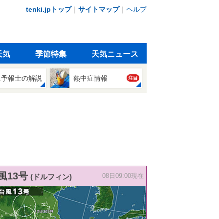
tenki.jpトップ
｜
サイトマップ
｜
ヘルプ
天気
季節特集
天気ニュース
象予報士の解説
熱中症情報
注目
風13号
(ドルフィン)
08日09:00現在