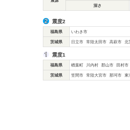
震源
深さ
震度2
福島県
いわき市
茨城県
日立市
常陸太田市
高萩市
北
震度1
福島県
楢葉町
川内村
郡山市
田村市
茨城県
笠間市
常陸大宮市
那珂市
東