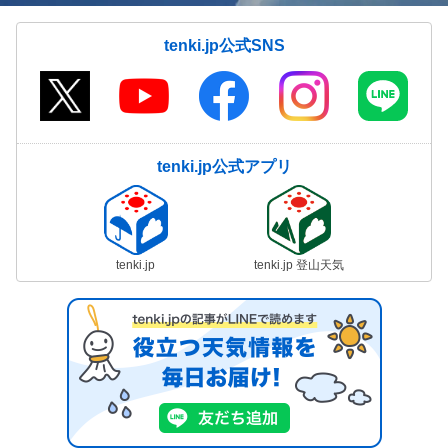
tenki.jp公式SNS
tenki.jp公式アプリ
tenki.jp
tenki.jp 登山天気