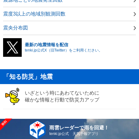
震度3以上の地域別観測回数
震央分布図
最新の地震情報を配信
tenki.jp公式X（旧Twitter）をご利用ください。
「知る防災」地震
いざという時にあわてないために
確かな情報と行動で防災力アップ
雨雲レーダーで雨を回避！
tenki.jp公式 天気予報アプリ