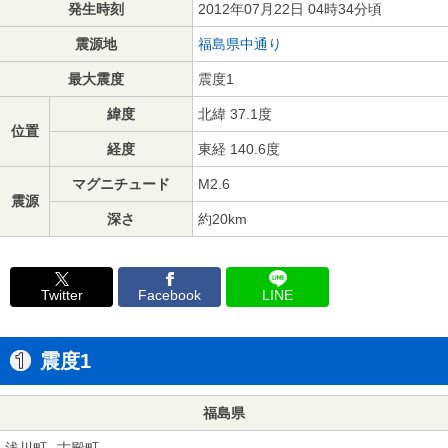
発生時刻
2012年07月22日 04時34分頃
震源地
福島県中通り
最大震度
震度1
緯度
北緯 37.1度
位置
経度
東経 140.6度
マグニチュード
M2.6
震源
深さ
約20km
Twitter
Facebook
LINE
震度1
福島県
浅川町
古殿町