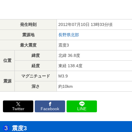
発生時刻
2012年07月10日 13時33分頃
震源地
長野県北部
最大震度
震度3
緯度
北緯 36.8度
位置
経度
東経 138.4度
マグニチュード
M3.9
震源
深さ
約10km
Twitter
Facebook
LINE
震度3