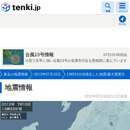
tenki.jp
検索
メニュー
現在地
台風13号情報
07日15:00現在
大型で非常に強い台風13号が名護市付近を西南西に進んでいます
過去の地震情報
2012年07月10日
13時33分頃発生した地震(最大震度3)
地震情報
2012年07月10日13:37発表