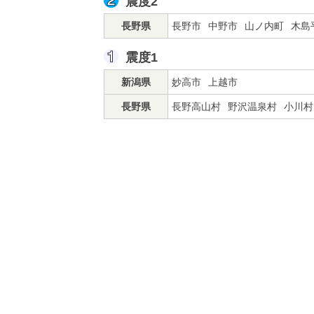
震度2
長野県
長野市
中野市
山ノ内町
木島
震度1
新潟県
妙高市
上越市
長野県
長野高山村
野沢温泉村
小川村