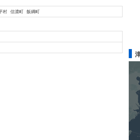
平村
信濃町
飯綱町