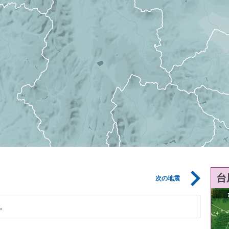
台
次の地震
。