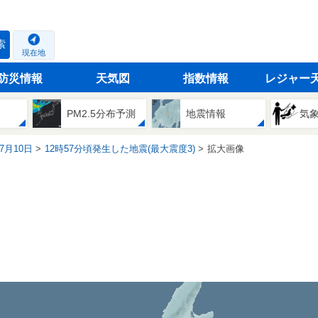
索
現在地
防災情報
天気図
指数情報
レジャー
PM2.5分布予測
地震情報
気
07月10日
12時57分頃発生した地震(最大震度3)
拡大画像