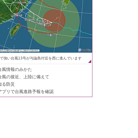
で強い台風13号が与論島付近を西に進んでいます
台風情報のみかた
台風の接近、上陸に備えて
知る防災
アプリで台風進路予報を確認