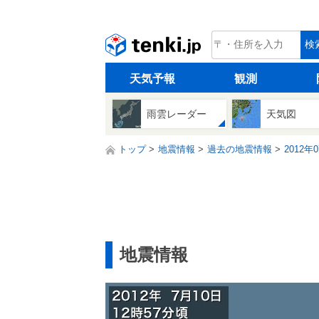
tenki.jp
検
天気予報
観測
雨雲レーダー
天気図
トップ
地震情報
過去の地震情報
2012年
地震情報