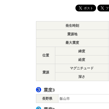
発生時刻
震源地
最大震度
緯度
位置
経度
マグニチュード
震源
深さ
震度3
長野県
飯山市