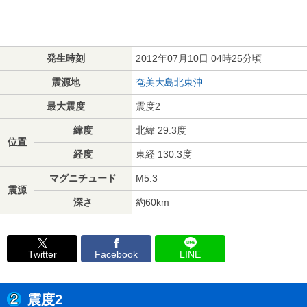
発生時刻
2012年07月10日 04時25分頃
震源地
奄美大島北東沖
最大震度
震度2
緯度
北緯 29.3度
位置
経度
東経 130.3度
マグニチュード
M5.3
震源
深さ
約60km
Twitter
Facebook
LINE
震度2