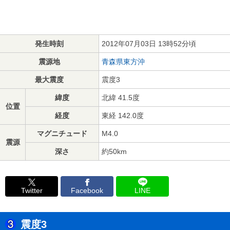
発生時刻
2012年07月03日 13時52分頃
震源地
青森県東方沖
最大震度
震度3
緯度
北緯 41.5度
位置
経度
東経 142.0度
マグニチュード
M4.0
震源
深さ
約50km
Twitter
Facebook
LINE
震度3