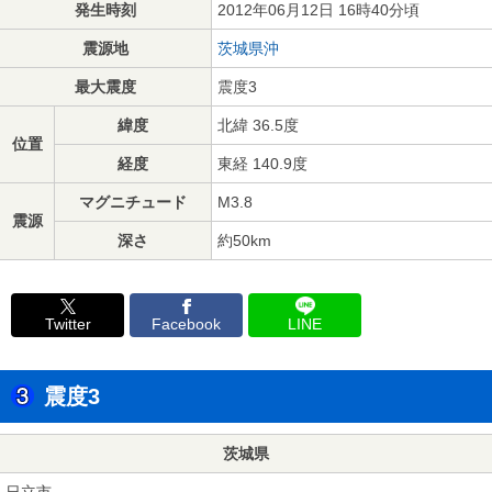
発生時刻
2012年06月12日 16時40分頃
震源地
茨城県沖
最大震度
震度3
緯度
北緯 36.5度
位置
経度
東経 140.9度
マグニチュード
M3.8
震源
深さ
約50km
Twitter
Facebook
LINE
震度3
茨城県
日立市