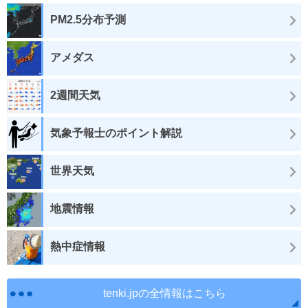
PM2.5分布予測
アメダス
2週間天気
気象予報士のポイント解説
世界天気
地震情報
熱中症情報
tenki.jpの全情報はこちら