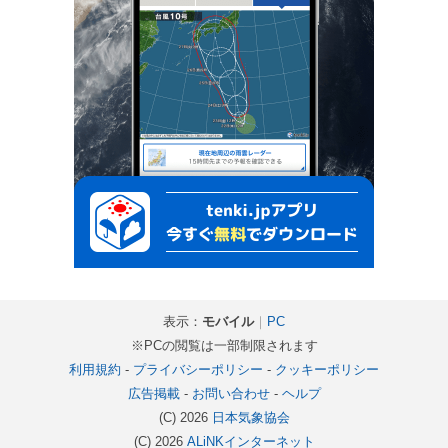
表示：
モバイル
｜
PC
※PCの閲覧は一部制限されます
利用規約
-
プライバシーポリシー
-
クッキーポリシー
広告掲載
-
お問い合わせ
-
ヘルプ
(C) 2026
日本気象協会
(C) 2026
ALiNKインターネット