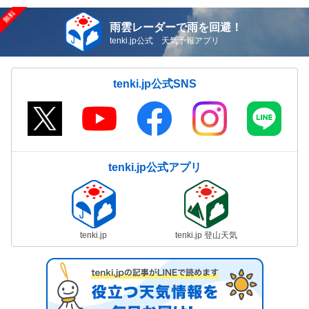
雨雲レーダーで雨を回避！
tenki.jp公式 天気予報アプリ
tenki.jp公式SNS
tenki.jp公式アプリ
tenki.jp
tenki.jp 登山天気