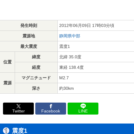
発生時刻
2012年06月09日 17時03分頃
震源地
静岡県中部
最大震度
震度1
緯度
北緯 35.0度
位置
経度
東経 138.4度
マグニチュード
M2.7
震源
深さ
約30km
Twitter
Facebook
LINE
震度1