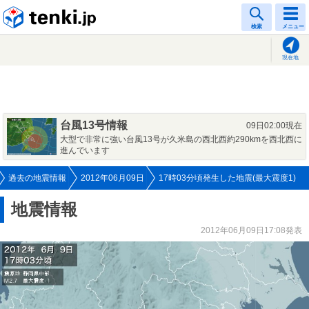
tenki.jp
検索
メニュー
現在地
台風13号情報
09日02:00現在
大型で非常に強い台風13号が久米島の西北西約290kmを西北西に
進んでいます
過去の地震情報
2012年06月09日
17時03分頃発生した地震(最大震度1)
地震情報
2012年06月09日17:08発表