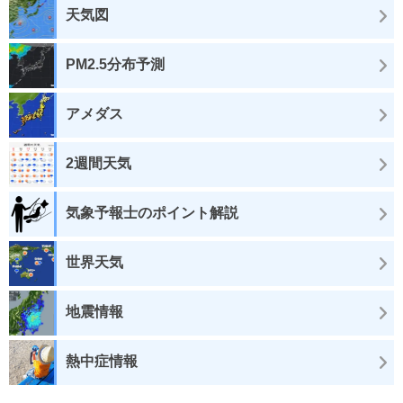
天気図
PM2.5分布予測
アメダス
2週間天気
気象予報士のポイント解説
世界天気
地震情報
熱中症情報