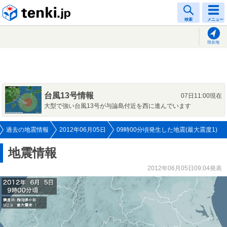
tenki.jp
検索
メニュー
現在地
台風13号情報
07日11:00現在
大型で強い台風13号が与論島付近を西に進んでいます
過去の地震情報
2012年06月05日
09時00分頃発生した地震(最大震度1)
地震情報
2012年06月05日09:04発表