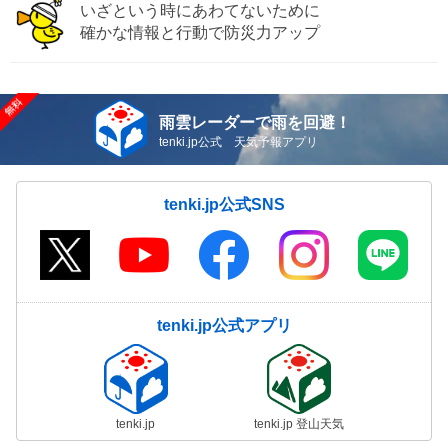
いざという時にあわてないために
確かな情報と行動で防災力アップ
雨雲レーダーで雨を回避！
tenki.jp公式 天気予報アプリ
tenki.jp公式SNS
tenki.jp公式アプリ
tenki.jp
tenki.jp 登山天気