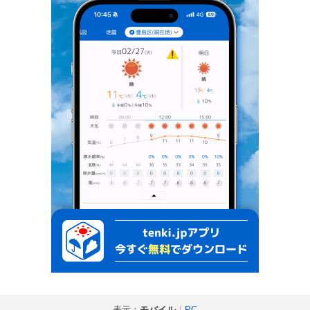
表示：
モバイル
｜
PC