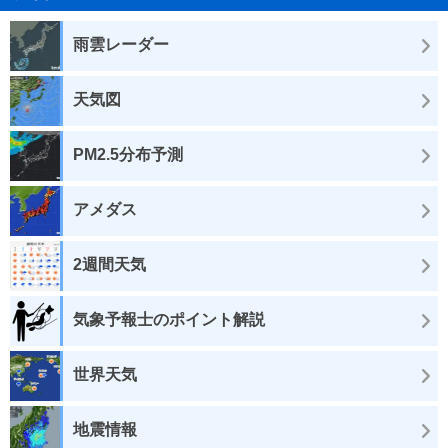
雨雲レーダー
天気図
PM2.5分布予測
アメダス
2週間天気
気象予報士のポイント解説
世界天気
地震情報