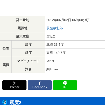
発生時刻
2012年06月02日 06時00分頃
震源地
茨城県北部
最大震度
震度2
緯度
北緯 36.7度
位置
経度
東経 140.7度
マグニチュード
M2.9
震源
深さ
約10km
Twitter
Facebook
LINE
震度2