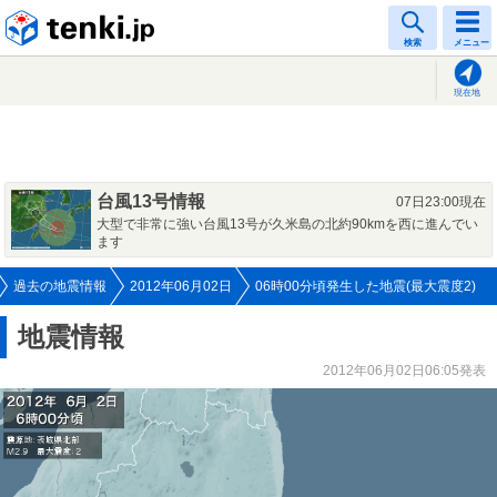
tenki.jp
検索
メニュー
現在地
台風13号情報
07日23:00現在
大型で非常に強い台風13号が久米島の北約90kmを西に進んでい
ます
過去の地震情報
2012年06月02日
06時00分頃発生した地震(最大震度2)
地震情報
2012年06月02日06:05発表