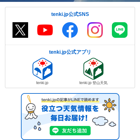
tenki.jp公式SNS
tenki.jp公式アプリ
tenki.jp
tenki.jp 登山天気