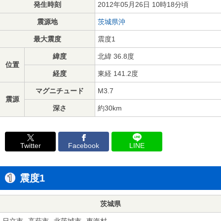
発生時刻
2012年05月26日 10時18分頃
震源地
茨城県沖
最大震度
震度1
緯度
北緯 36.8度
位置
経度
東経 141.2度
マグニチュード
M3.7
震源
深さ
約30km
Twitter
Facebook
LINE
震度1
茨城県
日立市
高萩市
北茨城市
東海村