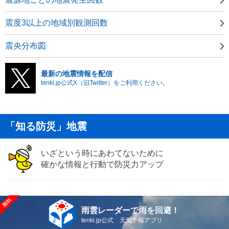
震度3以上の地域別観測回数
震央分布図
最新の地震情報を配信
tenki.jp公式X（旧Twitter）をご利用ください。
「知る防災」地震
いざという時にあわてないために
確かな情報と行動で防災力アップ
雨雲レーダーで雨を回避！
tenki.jp公式 天気予報アプリ