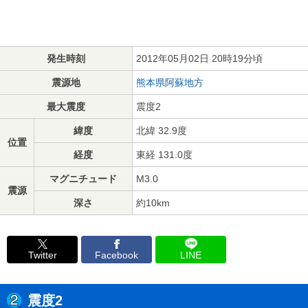
発生時刻
2012年05月02日 20時19分頃
震源地
熊本県阿蘇地方
最大震度
震度2
緯度
北緯 32.9度
位置
経度
東経 131.0度
マグニチュード
M3.0
震源
深さ
約10km
Twitter
Facebook
LINE
震度2