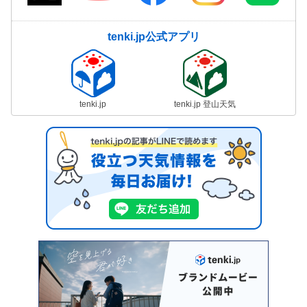
tenki.jp公式アプリ
tenki.jp
tenki.jp 登山天気