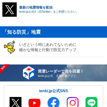
最新の地震情報を配信
tenki.jp公式X（旧Twitter）をご利用ください。
「知る防災」地震
いざという時にあわてないために
確かな情報と行動で防災力アップ
雨雲レーダーで雨を回避！
tenki.jp公式 天気予報アプリ
tenki.jp公式SNS