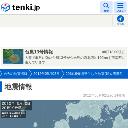
tenki.jp
検索
メニュー
現在地
台風13号情報
08日18:00現在
大型で非常に強い台風13号が久米島の西北西約190kmを西南西に
進んでいます
過去の地震情報
2012年05月02日
20時19分頃発生した地震(最大震度2)
地震情報
2012年05月02日20:24発表