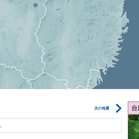
台
次の地震
。