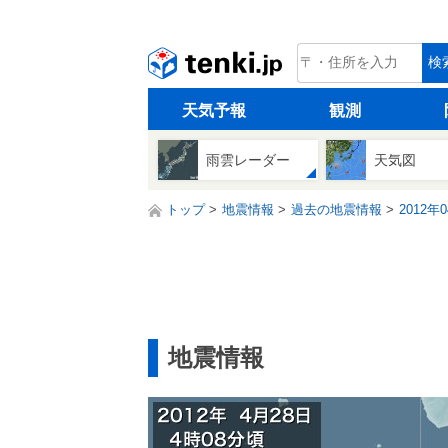
tenki.jp
検
天気予報
観測
雨雲レーダー
天気図
トップ
地震情報
過去の地震情報
2012年
地震情報