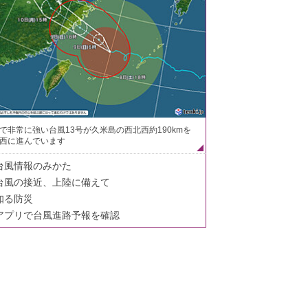
で非常に強い台風13号が久米島の西北西約190kmを
西に進んでいます
台風情報のみかた
台風の接近、上陸に備えて
知る防災
アプリで台風進路予報を確認