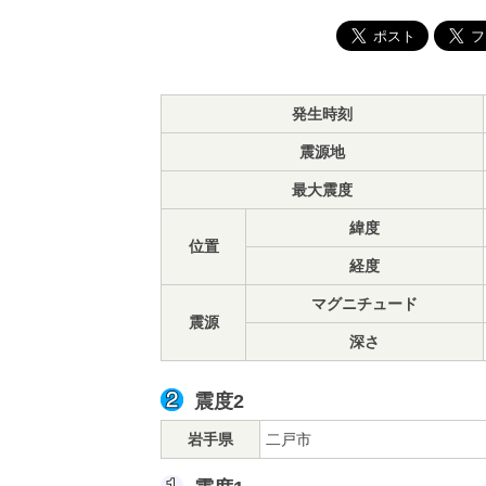
発生時刻
震源地
最大震度
緯度
位置
経度
マグニチュード
震源
深さ
震度2
岩手県
二戸市