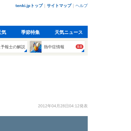
tenki.jpトップ
｜
サイトマップ
｜
ヘルプ
天気
季節特集
天気ニュース
象予報士の解説
熱中症情報
注目
2012年04月28日04:12発表