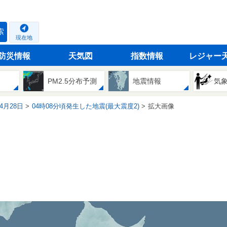
索
現在地
防災情報
天気図
指数情報
レジャー
PM2.5分布予測
地震情報
気
04月28日
04時08分頃発生した地震(最大震度2)
拡大画像