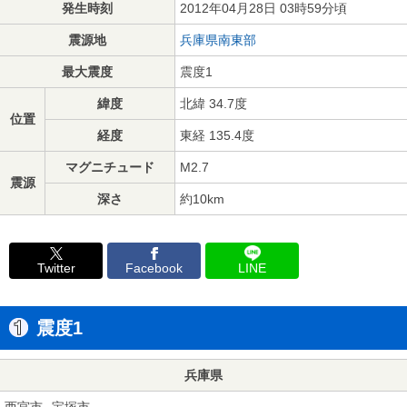
発生時刻
2012年04月28日 03時59分頃
震源地
兵庫県南東部
最大震度
震度1
緯度
北緯 34.7度
位置
経度
東経 135.4度
マグニチュード
M2.7
震源
深さ
約10km
Twitter
Facebook
LINE
震度1
兵庫県
西宮市
宝塚市