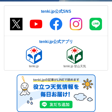
tenki.jp公式SNS
tenki.jp公式アプリ
tenki.jp
tenki.jp 登山天気