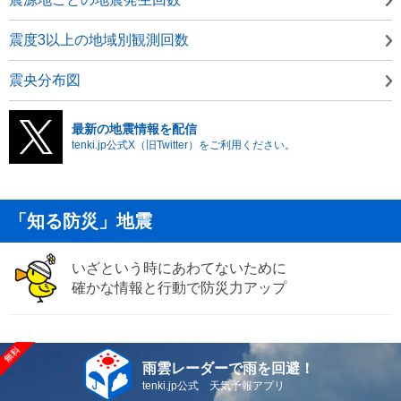
震度3以上の地域別観測回数
震央分布図
最新の地震情報を配信
tenki.jp公式X（旧Twitter）をご利用ください。
「知る防災」地震
いざという時にあわてないために
確かな情報と行動で防災力アップ
雨雲レーダーで雨を回避！
tenki.jp公式 天気予報アプリ