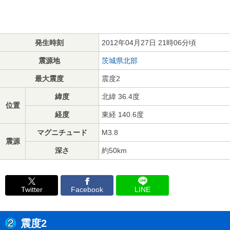
発生時刻
2012年04月27日 21時06分頃
震源地
茨城県北部
最大震度
震度2
緯度
北緯 36.4度
位置
経度
東経 140.6度
マグニチュード
M3.8
震源
深さ
約50km
Twitter
Facebook
LINE
震度2