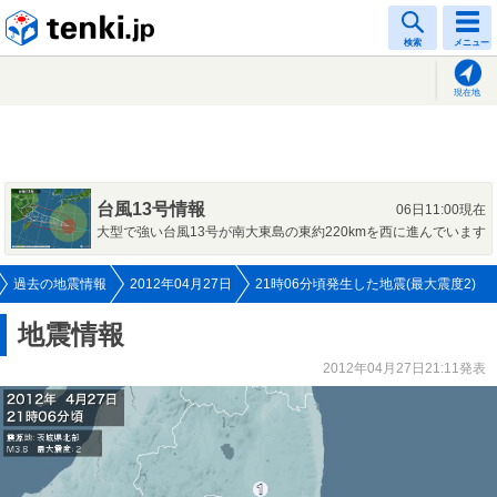
tenki.jp
検索
メニュー
現在地
台風13号情報
06日11:00現在
大型で強い台風13号が南大東島の東約220kmを西に進んでいます
過去の地震情報
2012年04月27日
21時06分頃発生した地震(最大震度2)
地震情報
2012年04月27日21:11発表