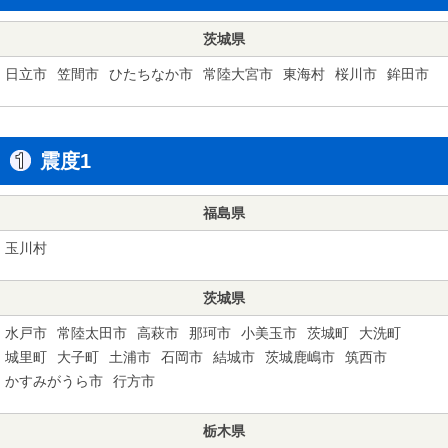
茨城県
日立市
笠間市
ひたちなか市
常陸大宮市
東海村
桜川市
鉾田市
震度1
福島県
玉川村
茨城県
水戸市
常陸太田市
高萩市
那珂市
小美玉市
茨城町
大洗町
城里町
大子町
土浦市
石岡市
結城市
茨城鹿嶋市
筑西市
かすみがうら市
行方市
栃木県