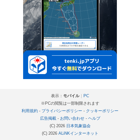
表示：
モバイル
｜
PC
※PCの閲覧は一部制限されます
利用規約
-
プライバシーポリシー
-
クッキーポリシー
広告掲載
-
お問い合わせ
-
ヘルプ
(C) 2026
日本気象協会
(C) 2026
ALiNKインターネット