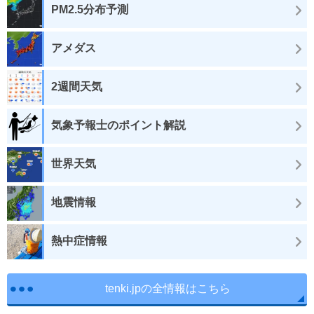
PM2.5分布予測
アメダス
2週間天気
気象予報士のポイント解説
世界天気
地震情報
熱中症情報
tenki.jpの全情報はこちら