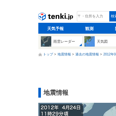
tenki.jp
検
天気予報
観測
雨雲レーダー
天気図
トップ
地震情報
過去の地震情報
2012年
地震情報