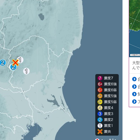
大型
んで