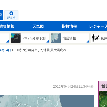
索
現在地
防災情報
天気図
指数情報
レジャー
PM2.5分布予測
地震情報
気
04月24日
11時29分頃発生した地震(最大震度2)
台
2012年04月24日11:34発表