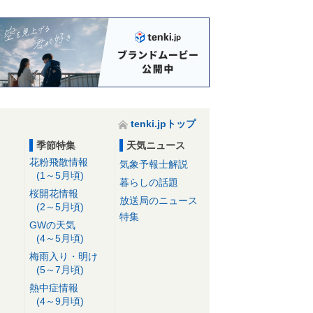
tenki.jpトップ
季節特集
天気ニュース
花粉飛散情報
気象予報士解説
(1～5月頃)
暮らしの話題
桜開花情報
放送局のニュース
(2～5月頃)
特集
GWの天気
(4～5月頃)
梅雨入り・明け
(5～7月頃)
熱中症情報
(4～9月頃)