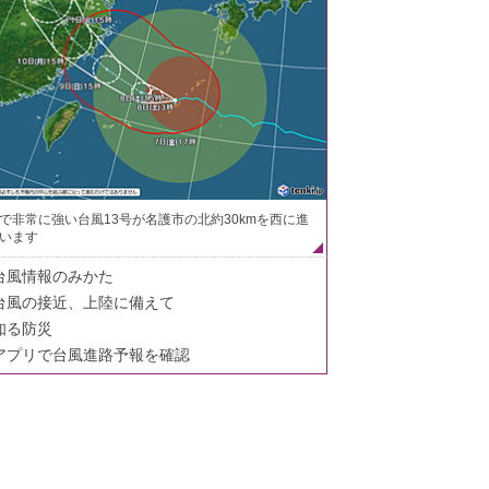
で非常に強い台風13号が名護市の北約30kmを西に進
います
台風情報のみかた
台風の接近、上陸に備えて
知る防災
アプリで台風進路予報を確認