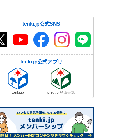
tenki.jp公式SNS
tenki.jp公式アプリ
tenki.jp
tenki.jp 登山天気