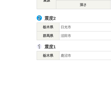
震源
深さ
震度2
栃木県
日光市
群馬県
沼田市
震度1
栃木県
鹿沼市