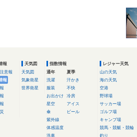
情報
天気図
指数情報
レジャー天気
注意報
天気図
通年
夏季
山の天気
情報
気象衛星
洗濯
汗かき
海の天気
報
世界衛星
服装
不快
空港
報
お出かけ
冷房
野球場
報
星空
アイス
サッカー場
災
傘
ビール
ゴルフ場
紫外線
キャンプ場
体感温度
競馬・競艇・競輪
洗車
釣り