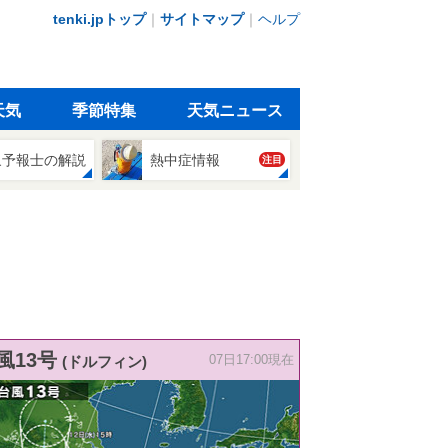
tenki.jpトップ
｜
サイトマップ
｜
ヘルプ
天気
季節特集
天気ニュース
象予報士の解説
熱中症情報
注目
風13号
(ドルフィン)
07日17:00現在