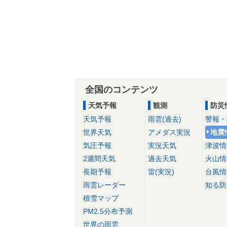
全国のコンテンツ
天気予報
観測
防災
天気予報
雨雲(過去)
警報・
世界天気
アメダス実況
地震
気圧予報
実況天気
津波情
2週間天気
過去天気
火山情
長期予報
雷(実況)
台風情
雨雲レーダー
知る防
積雪マップ
PM2.5分布予測
世界の雨雲