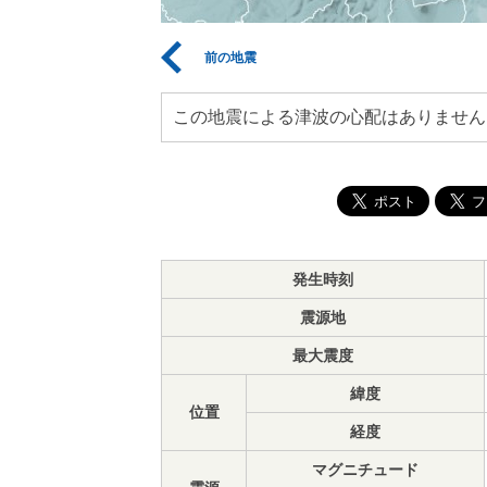
前の地震
この地震による津波の心配はありません
発生時刻
震源地
最大震度
緯度
位置
経度
マグニチュード