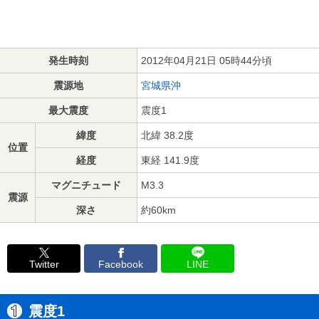
発生時刻
2012年04月21日 05時44分頃
震源地
宮城県沖
最大震度
震度1
緯度
北緯 38.2度
位置
経度
東経 141.9度
マグニチュード
M3.3
震源
深さ
約60km
Twitter
Facebook
LINE
震度1