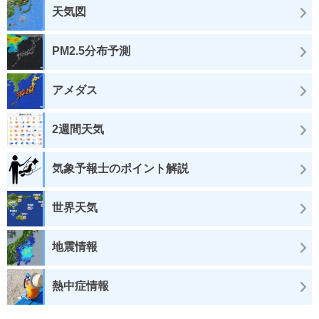
天気図
PM2.5分布予測
アメダス
2週間天気
気象予報士のポイント解説
世界天気
地震情報
熱中症情報