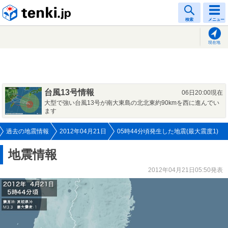
tenki.jp
検索
メニュー
現在地
台風13号情報
06日20:00現在
大型で強い台風13号が南大東島の北北東約90kmを西に進んでい
ます
過去の地震情報
2012年04月21日
05時44分頃発生した地震(最大震度1)
地震情報
2012年04月21日05:50発表