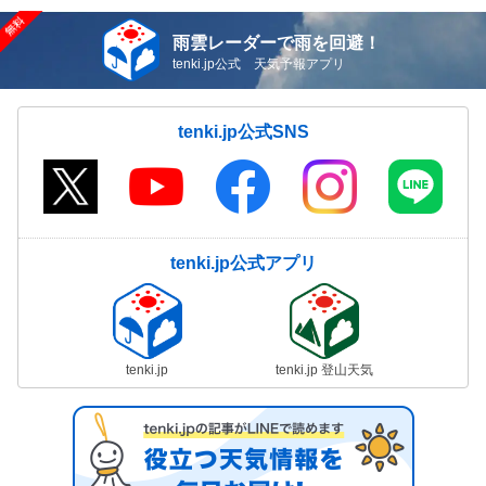
雨雲レーダーで雨を回避！
tenki.jp公式 天気予報アプリ
tenki.jp公式SNS
tenki.jp公式アプリ
tenki.jp
tenki.jp 登山天気