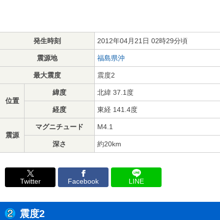
発生時刻
2012年04月21日 02時29分頃
震源地
福島県沖
最大震度
震度2
緯度
北緯 37.1度
位置
経度
東経 141.4度
マグニチュード
M4.1
震源
深さ
約20km
Twitter
Facebook
LINE
震度2