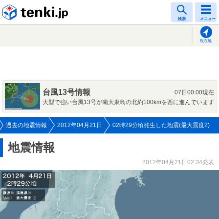
tenki.jp
検索
メニュー
現在地
台風13号情報
07日00:00現在
大型で強い台風13号が南大東島の北約100kmを西に進んでいます
過去の地震情報
2012年04月21日
02時29分頃発生した地震(最大震度2)
地震情報
2012年04月21日02:34発表