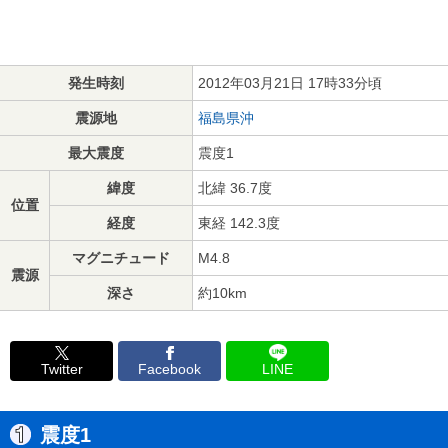
発生時刻
2012年03月21日 17時33分頃
震源地
福島県沖
最大震度
震度1
緯度
北緯 36.7度
位置
経度
東経 142.3度
マグニチュード
M4.8
震源
深さ
約10km
Twitter
Facebook
LINE
震度1