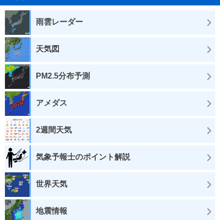
雨雲レーダー
天気図
PM2.5分布予測
アメダス
2週間天気
気象予報士のポイント解説
世界天気
地震情報