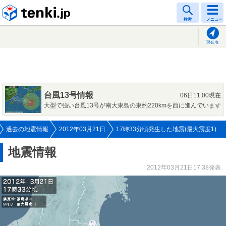
tenki.jp
検索
メニュー
現在地
台風13号情報
06日11:00現在
大型で強い台風13号が南大東島の東約220kmを西に進んでいます
過去の地震情報
2012年03月21日
17時33分頃発生した地震(最大震度1)
地震情報
2012年03月21日17:38発表