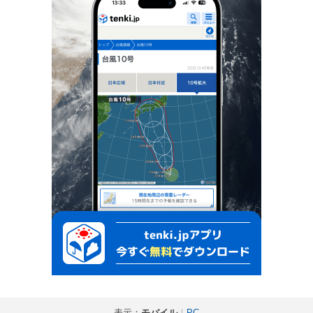
表示：
モバイル
｜
PC