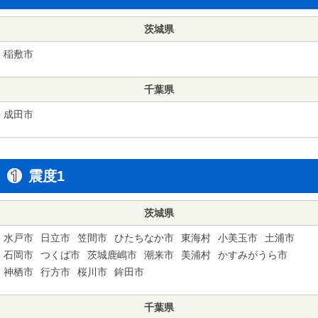
茨城県
稲敷市
千葉県
成田市
震度1
茨城県
水戸市
日立市
笠間市
ひたちなか市
東海村
小美玉市
土浦市
石岡市
つくば市
茨城鹿嶋市
潮来市
美浦村
かすみがうら市
神栖市
行方市
桜川市
鉾田市
千葉県