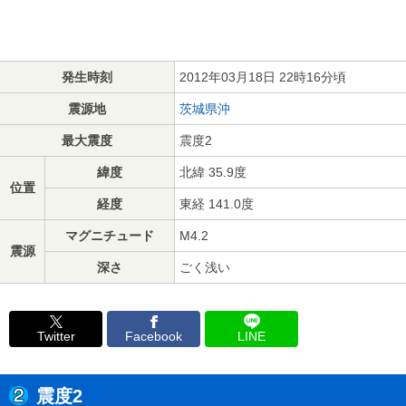
発生時刻
2012年03月18日 22時16分頃
震源地
茨城県沖
最大震度
震度2
緯度
北緯 35.9度
位置
経度
東経 141.0度
マグニチュード
M4.2
震源
深さ
ごく浅い
Twitter
Facebook
LINE
震度2