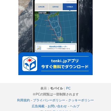
表示：
モバイル
｜
PC
※PCの閲覧は一部制限されます
利用規約
-
プライバシーポリシー
-
クッキーポリシー
広告掲載
-
お問い合わせ
-
ヘルプ