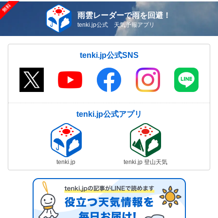
雨雲レーダーで雨を回避！
tenki.jp公式 天気予報アプリ
tenki.jp公式SNS
tenki.jp公式アプリ
tenki.jp
tenki.jp 登山天気