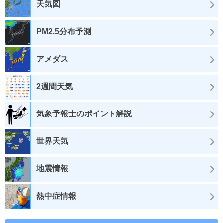
天気図
PM2.5分布予測
アメダス
2週間天気
気象予報士のポイント解説
世界天気
地震情報
熱中症情報