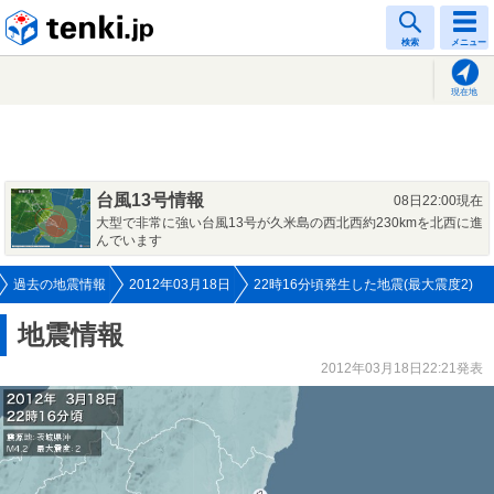
tenki.jp
検索
メニュー
現在地
台風13号情報
08日22:00現在
大型で非常に強い台風13号が久米島の西北西約230kmを北西に進
んでいます
過去の地震情報
2012年03月18日
22時16分頃発生した地震(最大震度2)
地震情報
2012年03月18日22:21発表