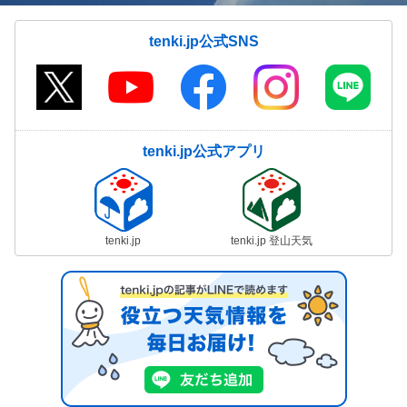
tenki.jp公式SNS
tenki.jp公式アプリ
tenki.jp
tenki.jp 登山天気