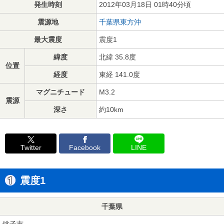
発生時刻
2012年03月18日 01時40分頃
震源地
千葉県東方沖
最大震度
震度1
緯度
北緯 35.8度
位置
経度
東経 141.0度
マグニチュード
M3.2
震源
深さ
約10km
Twitter
Facebook
LINE
震度1
千葉県
銚子市