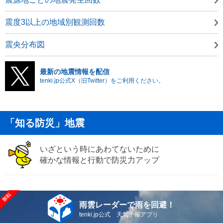
震度3以上の地域別観測回数
震央分布図
最新の地震情報を配信
tenki.jp公式X（旧Twitter）をご利用ください。
「知る防災」地震
いざという時にあわてないために
確かな情報と行動で防災力アップ
雨雲レーダーで雨を回避！
tenki.jp公式 天気予報アプリ