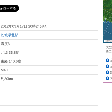
2012年03月17日 20時24分頃
茨城県北部
震度3
大型
西に
北緯 36.8度
東経 140.6度
M4.1
約20km