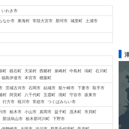
いわき市
ちなか市
東海村
常陸大宮市
那珂市
城里町
土浦市
俣町
鏡石町
天栄村
西郷村
泉崎村
中島村
塙町
石川町
福島伊達市
本宮市
楢葉町
市
茨城古河市
石岡市
結城市
龍ケ崎市
下妻市
取手市
浦村
阿見町
八千代町
五霞町
境町
守谷市
坂東市
行方市
桜川市
常総市
つくばみらい市
利市
栃木市
小山市
真岡市
益子町
茂木町
市貝町
那須烏山市
栃木那珂川町
下野市
伊勢崎市
太田市
渋川市
群馬千代田町
邑楽町