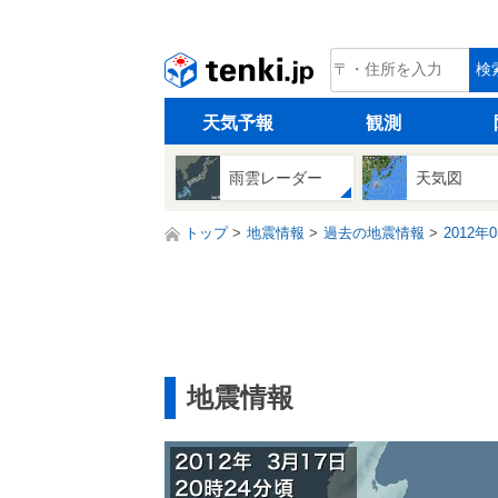
tenki.jp
検
天気予報
観測
雨雲レーダー
天気図
トップ
地震情報
過去の地震情報
2012年
地震情報