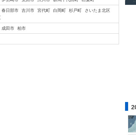
春日部市
吉川市
宮代町
白岡町
杉戸町
さいたま北区
区
成田市
柏市
2