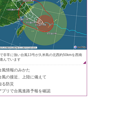
で非常に強い台風13号が久米島の北西約50kmを西南
進んでいます
台風情報のみかた
台風の接近、上陸に備えて
知る防災
アプリで台風進路予報を確認