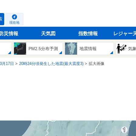
索
現在地
防災情報
天気図
指数情報
レジャー
PM2.5分布予測
地震情報
気
03月17日
20時24分頃発生した地震(最大震度3)
拡大画像