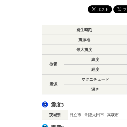
発生時刻
震源地
最大震度
緯度
位置
経度
マグニチュード
震源
深さ
震度3
茨城県
日立市
常陸太田市
高萩市