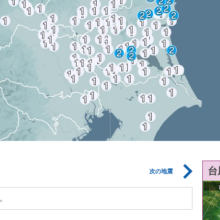
台
次の地震
。