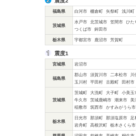
震度2
福島県
白河市
棚倉町
矢祭町
浅川町
水戸市
北茨城市
笠間市
ひた
茨城県
つくば市
鉾田市
栃木県
宇都宮市
鹿沼市
芳賀町
震度1
宮城県
岩沼市
郡山市
須賀川市
二本松市
川
福島県
玉川村
平田村
古殿町
田村市
茨城町
大洗町
大子町
小美玉
茨城県
牛久市
茨城鹿嶋市
潮来市
美
稲敷市
筑西市
かすみがうら市
日光市
那須町
那須塩原市
足
栃木県
岩舟町
高根沢町
栃木さくら市
群馬県
沼田市
前橋市
高崎市
桐生市