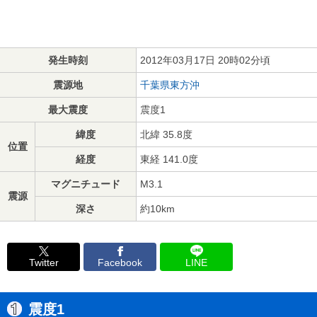
発生時刻
2012年03月17日 20時02分頃
震源地
千葉県東方沖
最大震度
震度1
緯度
北緯 35.8度
位置
経度
東経 141.0度
マグニチュード
M3.1
震源
深さ
約10km
Twitter
Facebook
LINE
震度1