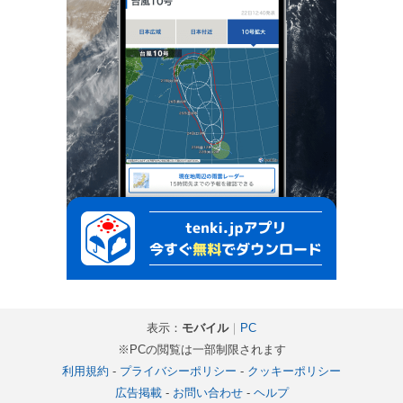
表示：
モバイル
｜
PC
※PCの閲覧は一部制限されます
利用規約
-
プライバシーポリシー
-
クッキーポリシー
広告掲載
-
お問い合わせ
-
ヘルプ