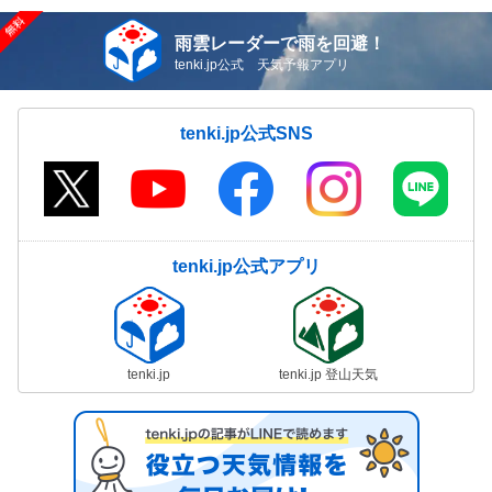
雨雲レーダーで雨を回避！
tenki.jp公式 天気予報アプリ
tenki.jp公式SNS
tenki.jp公式アプリ
tenki.jp
tenki.jp 登山天気