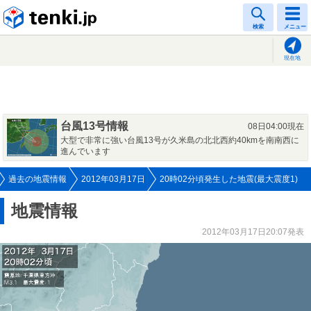
tenki.jp
検索
メニュー
現在地
台風13号情報
08日04:00現在
大型で非常に強い台風13号が久米島の北北西約40kmを南南西に
進んでいます
過去の地震情報
2012年03月17日
20時02分頃発生した地震(最大震度1)
地震情報
2012年03月17日20:07発表