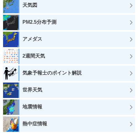
天気図
PM2.5分布予測
アメダス
2週間天気
気象予報士のポイント解説
世界天気
地震情報
熱中症情報