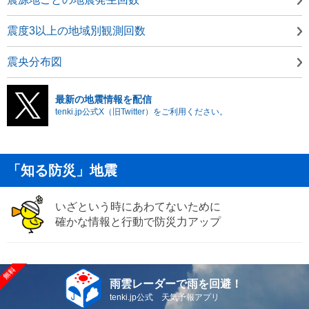
震度3以上の地域別観測回数
震央分布図
最新の地震情報を配信
tenki.jp公式X（旧Twitter）をご利用ください。
「知る防災」地震
いざという時にあわてないために
確かな情報と行動で防災力アップ
雨雲レーダーで雨を回避！
tenki.jp公式 天気予報アプリ