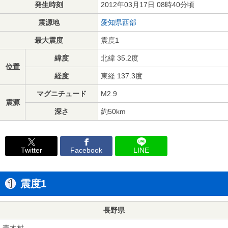
発生時刻
2012年03月17日 08時40分頃
震源地
愛知県西部
最大震度
震度1
緯度
北緯 35.2度
位置
経度
東経 137.3度
マグニチュード
M2.9
震源
深さ
約50km
Twitter
Facebook
LINE
震度1
長野県
売木村