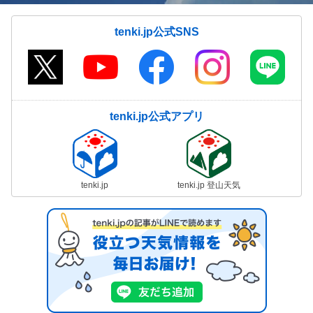
tenki.jp公式SNS
tenki.jp公式アプリ
tenki.jp
tenki.jp 登山天気