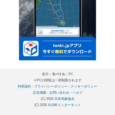
表示：
モバイル
｜
PC
※PCの閲覧は一部制限されます
利用規約
-
プライバシーポリシー
-
クッキーポリシー
広告掲載
-
お問い合わせ
-
ヘルプ
(C) 2026
日本気象協会
(C) 2026
ALiNKインターネット