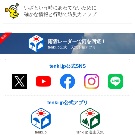
いざという時にあわてないために
確かな情報と行動で防災力アップ
雨雲レーダーで雨を回避！
tenki.jp公式 天気予報アプリ
tenki.jp公式SNS
tenki.jp公式アプリ
tenki.jp
tenki.jp 登山天気