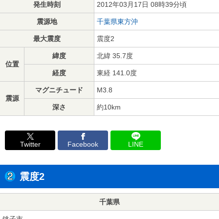
発生時刻
2012年03月17日 08時39分頃
震源地
千葉県東方沖
最大震度
震度2
緯度
北緯 35.7度
位置
経度
東経 141.0度
マグニチュード
M3.8
震源
深さ
約10km
Twitter
Facebook
LINE
震度2
千葉県
銚子市