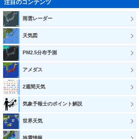
注目のコンテンツ
雨雲レーダー
天気図
PM2.5分布予測
アメダス
2週間天気
気象予報士のポイント解説
世界天気
地震情報