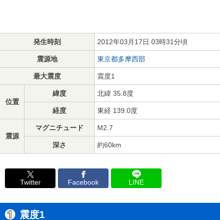
発生時刻
2012年03月17日 03時31分頃
震源地
東京都多摩西部
最大震度
震度1
緯度
北緯 35.8度
位置
経度
東経 139.0度
マグニチュード
M2.7
震源
深さ
約60km
Twitter
Facebook
LINE
震度1