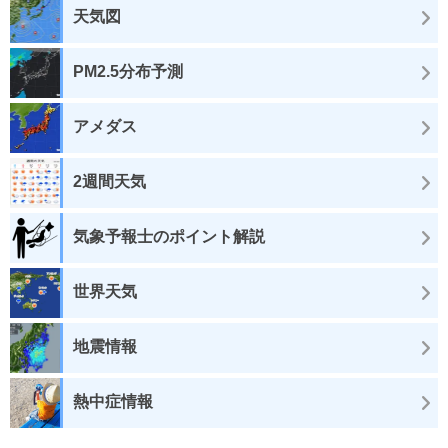
天気図
PM2.5分布予測
アメダス
2週間天気
気象予報士のポイント解説
世界天気
地震情報
熱中症情報