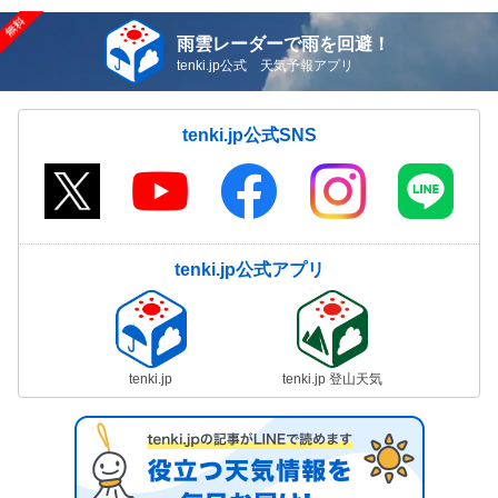
雨雲レーダーで雨を回避！
tenki.jp公式 天気予報アプリ
tenki.jp公式SNS
tenki.jp公式アプリ
tenki.jp
tenki.jp 登山天気