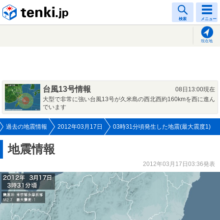
tenki.jp
検索
メニュー
現在地
台風13号情報
08日13:00現在
大型で非常に強い台風13号が久米島の西北西約160kmを西に進ん
でいます
過去の地震情報
2012年03月17日
03時31分頃発生した地震(最大震度1)
地震情報
2012年03月17日03:36発表