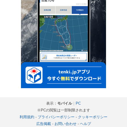
表示：
モバイル
｜
PC
※PCの閲覧は一部制限されます
利用規約
-
プライバシーポリシー
-
クッキーポリシー
広告掲載
-
お問い合わせ
-
ヘルプ