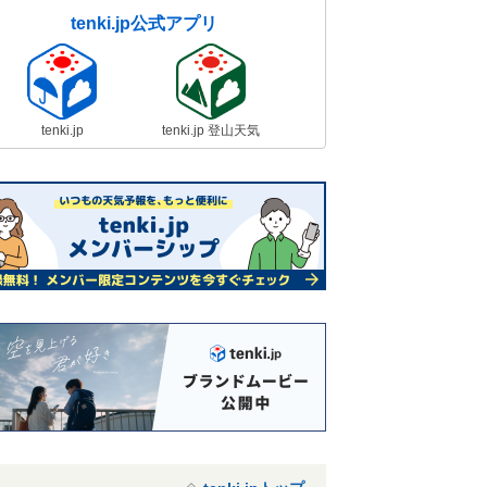
tenki.jp公式アプリ
tenki.jp
tenki.jp 登山天気