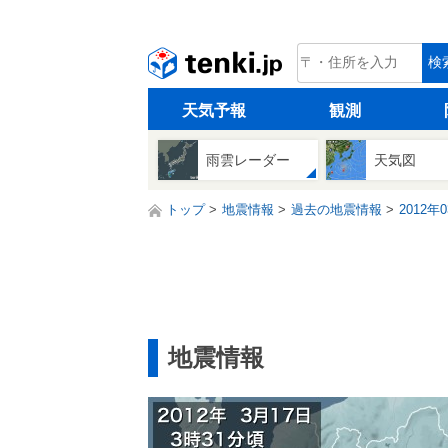
tenki.jp
検
天気予報
観測
雨雲レーダー
天気図
トップ
地震情報
過去の地震情報
2012年
地震情報