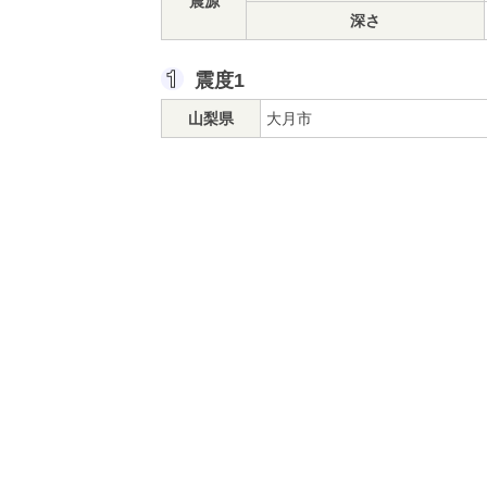
震源
深さ
震度1
山梨県
大月市