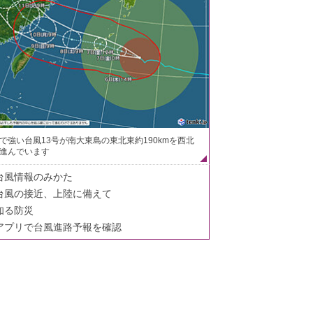
で強い台風13号が南大東島の東北東約190kmを西北
進んでいます
台風情報のみかた
台風の接近、上陸に備えて
知る防災
アプリで台風進路予報を確認