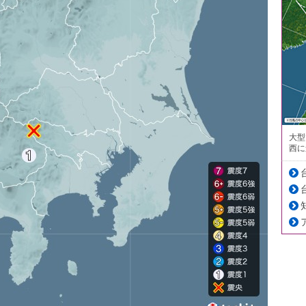
大型
西に