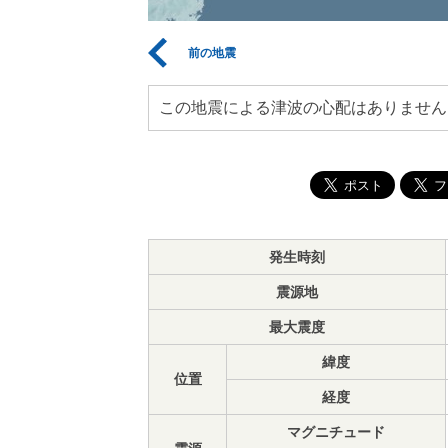
前の地震
この地震による津波の心配はありません
発生時刻
震源地
最大震度
緯度
位置
経度
マグニチュード