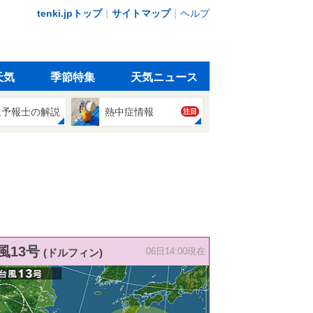
tenki.jpトップ
｜
サイトマップ
｜
ヘルプ
天気
季節特集
天気ニュース
象予報士の解説
熱中症情報
注目
風13号
(ドルフィン)
06日14:00現在