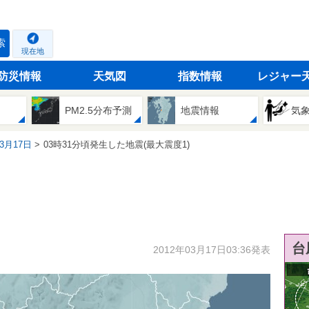
索
現在地
防災情報
天気図
指数情報
レジャー
PM2.5分布予測
地震情報
気
03月17日
03時31分頃発生した地震(最大震度1)
台
2012年03月17日03:36発表