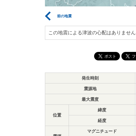
前の地震
この地震による津波の心配はありません
発生時刻
震源地
最大震度
緯度
位置
経度
マグニチュード