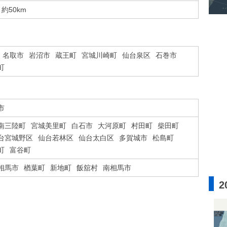
約50km
名取市
岩沼市
蔵王町
宮城川崎町
仙台泉区
石巻市
町
市
南三陸町
宮城美里町
白石市
大河原町
村田町
柴田町
台宮城野区
仙台若林区
仙台太白区
多賀城市
松島町
町
富谷町
相馬市
楢葉町
新地町
飯舘村
南相馬市
2