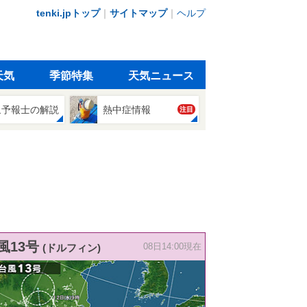
tenki.jpトップ
｜
サイトマップ
｜
ヘルプ
天気
季節特集
天気ニュース
象予報士の解説
熱中症情報
注目
風13号
(ドルフィン)
08日14:00現在