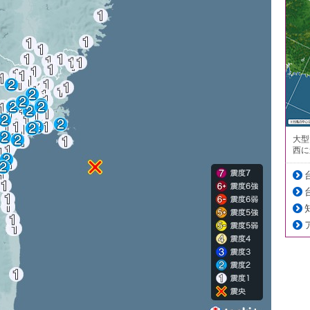
大型
西に