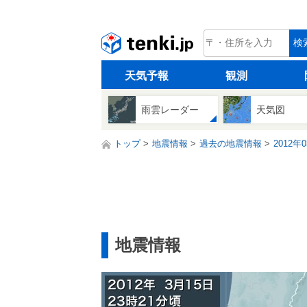
tenki.jp
検
天気予報
観測
雨雲レーダー
天気図
トップ
地震情報
過去の地震情報
2012年
地震情報