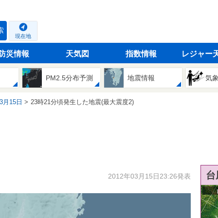
索
現在地
防災情報
天気図
指数情報
レジャー
PM2.5分布予測
地震情報
気
03月15日
23時21分頃発生した地震(最大震度2)
台
2012年03月15日23:26発表