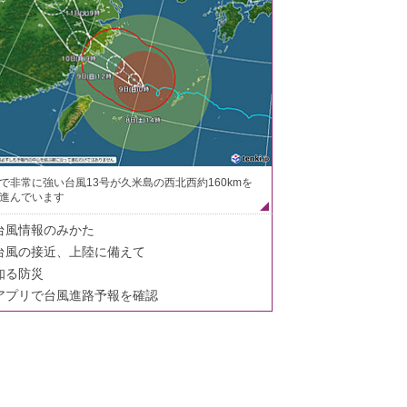
で非常に強い台風13号が久米島の西北西約160kmを
進んでいます
台風情報のみかた
台風の接近、上陸に備えて
知る防災
アプリで台風進路予報を確認