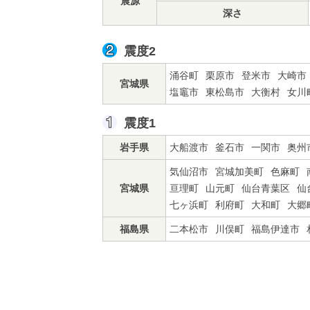
震源
深さ
震度2
涌谷町
栗原市
登米市
大崎市
宮城県
塩竈市
東松島市
大衡村
女川
震度1
岩手県
大船渡市
釜石市
一関市
奥州
気仙沼市
宮城加美町
色麻町
宮城県
亘理町
山元町
仙台青葉区
仙
七ヶ浜町
利府町
大和町
大郷
福島県
二本松市
川俣町
福島伊達市