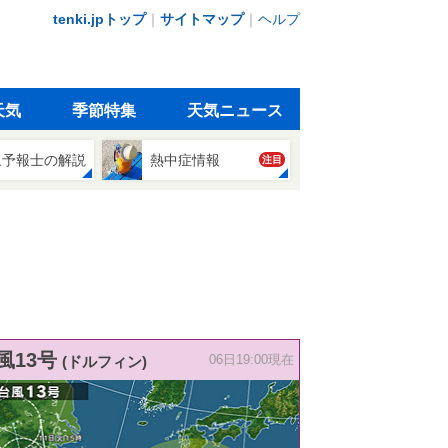
tenki.jpトップ
｜
サイトマップ
｜
ヘルプ
天気
季節特集
天気ニュース
象予報士の解説
熱中症情報
注目
風13号
(ドルフィン)
06日19:00現在