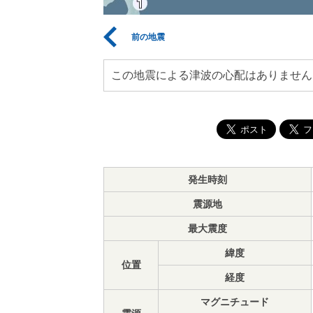
前の地震
この地震による津波の心配はありません
発生時刻
震源地
最大震度
緯度
位置
経度
マグニチュード