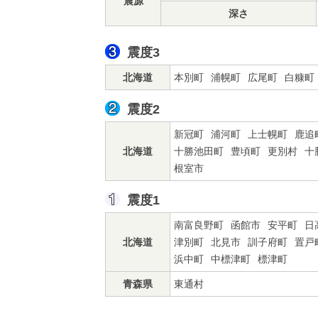
震源
深さ
震度3
北海道
本別町
浦幌町
広尾町
白糠町
震度2
新冠町
浦河町
上士幌町
鹿追
北海道
十勝池田町
豊頃町
更別村
十
根室市
震度1
南富良野町
函館市
安平町
日
北海道
津別町
北見市
訓子府町
置戸
浜中町
中標津町
標津町
青森県
東通村