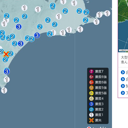
大型
進ん