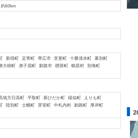
約60km
町
新得町
足寄町
帯広市
音更町
十勝清水町
幕別町
勝大樹町
弟子屈町
釧路市
標茶町
鶴居村
別海町
高地方日高町
平取町
新ひだか町
様似町
えりも町
町
陸別町
士幌町
芽室町
中札内村
釧路町
厚岸町
2