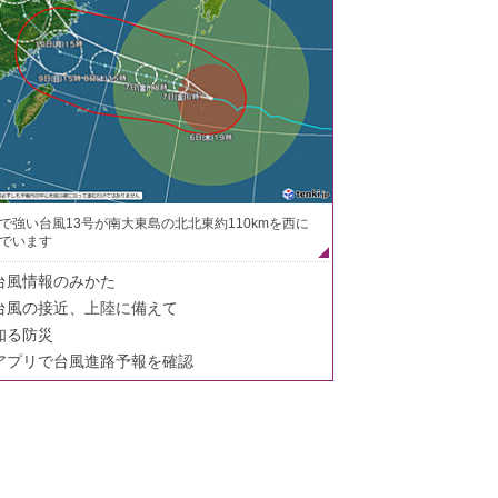
で強い台風13号が南大東島の北北東約110kmを西に
でいます
台風情報のみかた
台風の接近、上陸に備えて
知る防災
アプリで台風進路予報を確認