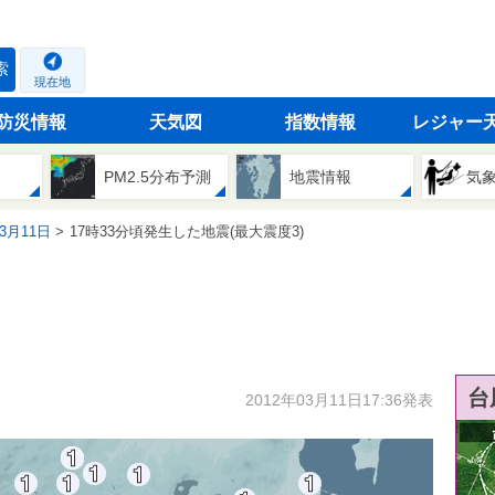
索
現在地
防災情報
天気図
指数情報
レジャー
PM2.5分布予測
地震情報
気
03月11日
17時33分頃発生した地震(最大震度3)
台
2012年03月11日17:36発表