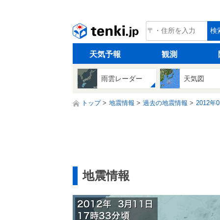
tenki.jp
検
天気予報
観測
雨雲レーダー
天気図
トップ
地震情報
過去の地震情報
2012年
地震情報