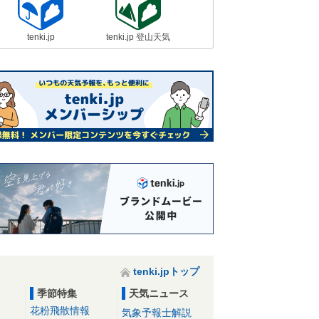
tenki.jp
tenki.jp 登山天気
tenki.jpトップ
季節特集
天気ニュース
花粉飛散情報
気象予報士解説