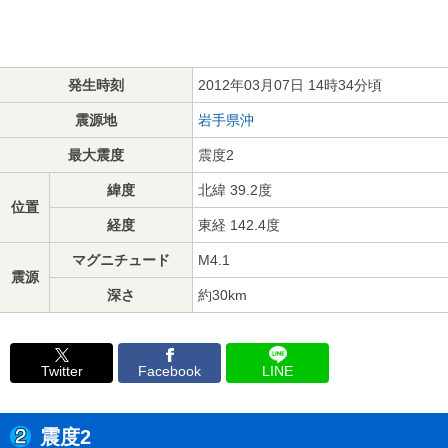
発生時刻
2012年03月07日 14時34分頃
震源地
岩手県沖
最大震度
震度2
緯度
北緯 39.2度
位置
経度
東経 142.4度
マグニチュード
M4.1
震源
深さ
約30km
Twitter
Facebook
LINE
震度2