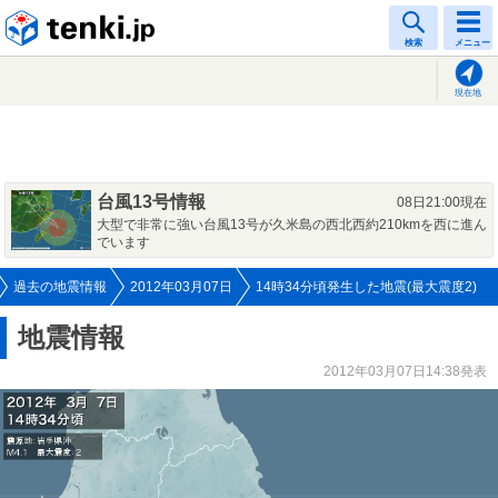
tenki.jp
検索
メニュー
現在地
台風13号情報
08日21:00現在
大型で非常に強い台風13号が久米島の西北西約210kmを西に進ん
でいます
過去の地震情報
2012年03月07日
14時34分頃発生した地震(最大震度2)
地震情報
2012年03月07日14:38発表