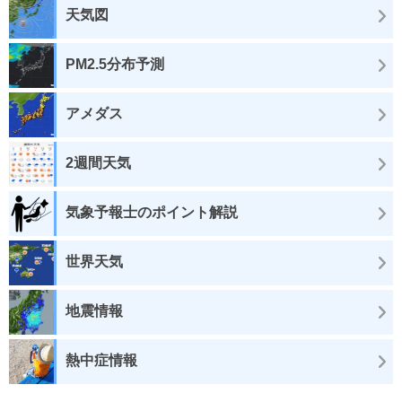
天気図
PM2.5分布予測
アメダス
2週間天気
気象予報士のポイント解説
世界天気
地震情報
熱中症情報