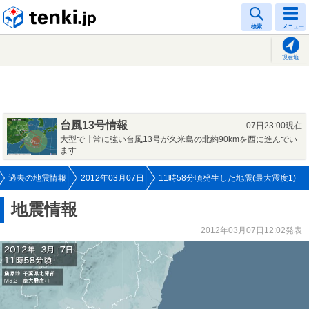
tenki.jp
検索
メニュー
現在地
台風13号情報
07日23:00現在
大型で非常に強い台風13号が久米島の北約90kmを西に進んでい
ます
過去の地震情報
2012年03月07日
11時58分頃発生した地震(最大震度1)
地震情報
2012年03月07日12:02発表