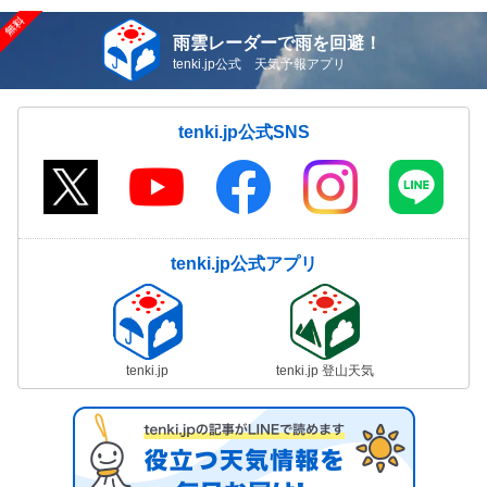
雨雲レーダーで雨を回避！
tenki.jp公式 天気予報アプリ
tenki.jp公式SNS
tenki.jp公式アプリ
tenki.jp
tenki.jp 登山天気