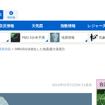
索
現在地
防災情報
天気図
指数情報
レジャー
PM2.5分布予測
地震情報
気
02月21日
04時16分頃発生した地震(最大震度2)
台
2012年02月21日04:21発表