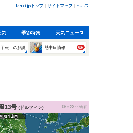
tenki.jpトップ
｜
サイトマップ
｜
ヘルプ
天気
季節特集
天気ニュース
象予報士の解説
熱中症情報
注目
風13号
(ドルフィン)
06日23:00現在