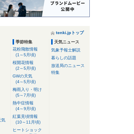
tenki.jpトップ
季節特集
天気ニュース
花粉飛散情報
気象予報士解説
(1～5月頃)
暮らしの話題
桜開花情報
放送局のニュース
(2～5月頃)
特集
GWの天気
(4～5月頃)
梅雨入り・明け
(5～7月頃)
熱中症情報
(4～9月頃)
紅葉見頃情報
天気
(10～11月頃)
ヒートショック