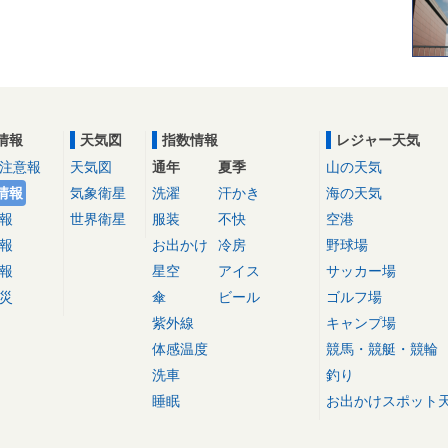
情報
天気図
指数情報
レジャー天気
注意報
天気図
通年
夏季
山の天気
情報
気象衛星
洗濯
汗かき
海の天気
報
世界衛星
服装
不快
空港
報
お出かけ
冷房
野球場
報
星空
アイス
サッカー場
災
傘
ビール
ゴルフ場
紫外線
キャンプ場
体感温度
競馬・競艇・競輪
洗車
釣り
睡眠
お出かけスポット