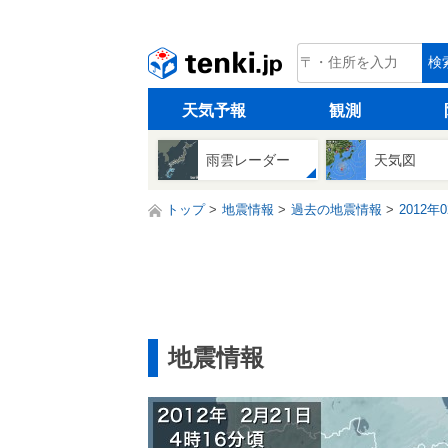
tenki.jp
検
天気予報
観測
雨雲レーダー
天気図
トップ
地震情報
過去の地震情報
2012年
地震情報