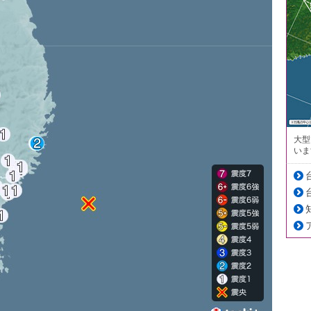
大型
いま