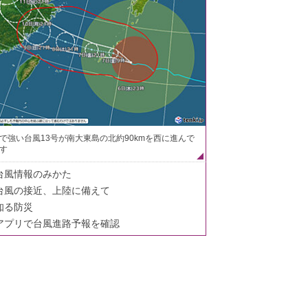
で強い台風13号が南大東島の北約90kmを西に進んで
す
台風情報のみかた
台風の接近、上陸に備えて
知る防災
アプリで台風進路予報を確認