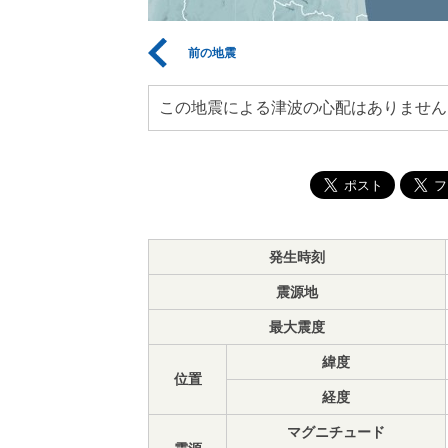
前の地震
この地震による津波の心配はありません
発生時刻
震源地
最大震度
緯度
位置
経度
マグニチュード