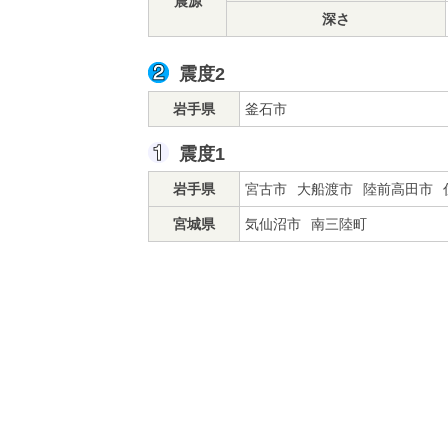
震源
深さ
震度2
岩手県
釜石市
震度1
岩手県
宮古市
大船渡市
陸前高田市
宮城県
気仙沼市
南三陸町