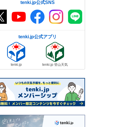
tenki.jp公式SNS
tenki.jp公式アプリ
tenki.jp
tenki.jp 登山天気