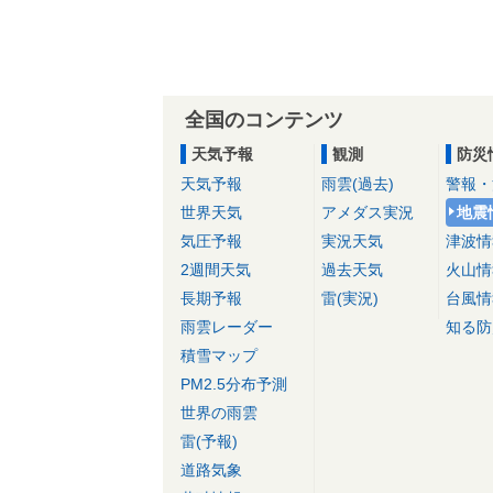
全国のコンテンツ
天気予報
観測
防災
天気予報
雨雲(過去)
警報・
世界天気
アメダス実況
地震
気圧予報
実況天気
津波情
2週間天気
過去天気
火山情
長期予報
雷(実況)
台風情
雨雲レーダー
知る防
積雪マップ
PM2.5分布予測
世界の雨雲
雷(予報)
道路気象