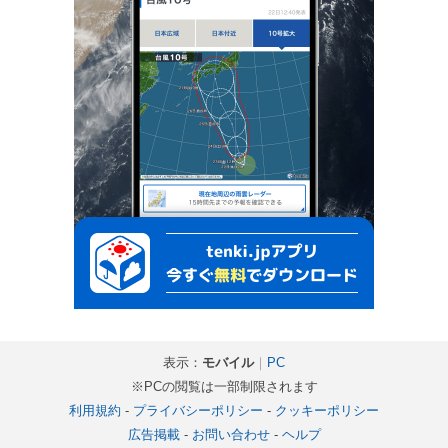
表示：
モバイル
｜
PC
※PCの閲覧は一部制限されます
利用規約
-
プライバシーポリシー
-
クッキーポリシー
広告掲載
-
お問い合わせ
-
ヘルプ