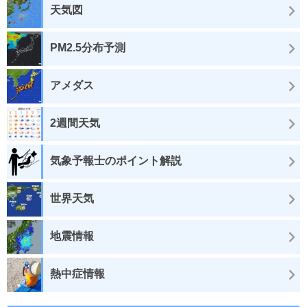
天気図
PM2.5分布予測
アメダス
2週間天気
気象予報士のポイント解説
世界天気
地震情報
熱中症情報