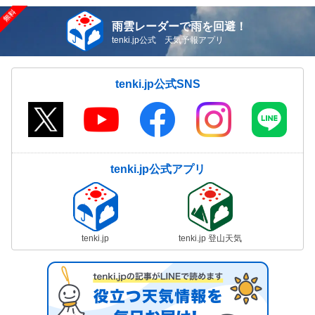
雨雲レーダーで雨を回避！
tenki.jp公式 天気予報アプリ
tenki.jp公式SNS
tenki.jp公式アプリ
tenki.jp
tenki.jp 登山天気