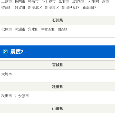
上越市
長岡市
柏崎市
小千谷市
見附市
出雲崎町
刈羽村
燕市
聖籠町
阿賀町
新潟北区
新潟東区
新潟秋葉区
新潟南区
石川県
七尾市
珠洲市
穴水町
中能登町
能登町
震度2
宮城県
大崎市
秋田県
秋田市
にかほ市
山形県