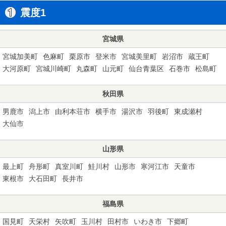
震度1
宮城県
宮城加美町
色麻町
栗原市
登米市
宮城美里町
岩沼市
蔵王町
大河原町
宮城川崎町
丸森町
山元町
仙台青葉区
石巻市
松島町
秋田県
男鹿市
潟上市
由利本荘市
横手市
湯沢市
羽後町
東成瀬村
大仙市
山形県
最上町
舟形町
真室川町
鮭川村
山形市
寒河江市
天童市
東根市
大石田町
長井市
福島県
国見町
天栄村
矢吹町
玉川村
田村市
いわき市
下郷町