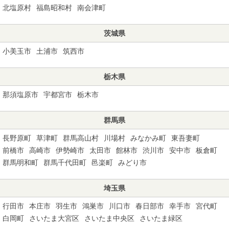
北塩原村
福島昭和村
南会津町
茨城県
小美玉市
土浦市
筑西市
栃木県
那須塩原市
宇都宮市
栃木市
群馬県
長野原町
草津町
群馬高山村
川場村
みなかみ町
東吾妻町
前橋市
高崎市
伊勢崎市
太田市
館林市
渋川市
安中市
板倉町
群馬明和町
群馬千代田町
邑楽町
みどり市
埼玉県
行田市
本庄市
羽生市
鴻巣市
川口市
春日部市
幸手市
宮代町
白岡町
さいたま大宮区
さいたま中央区
さいたま緑区