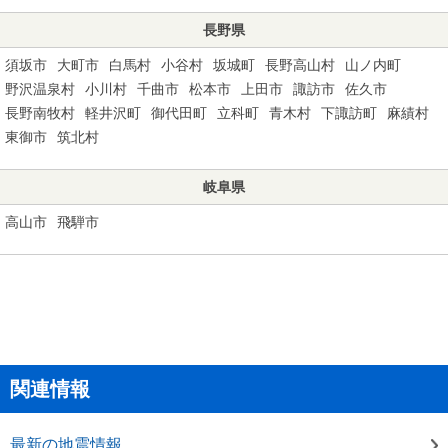
長野県
須坂市
大町市
白馬村
小谷村
坂城町
長野高山村
山ノ内町
野沢温泉村
小川村
千曲市
松本市
上田市
諏訪市
佐久市
長野南牧村
軽井沢町
御代田町
立科町
青木村
下諏訪町
麻績村
東御市
筑北村
岐阜県
高山市
飛騨市
関連情報
最新の地震情報