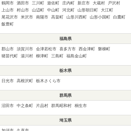
鶴岡市
酒田市
三川町
遊佐町
庄内町
新庄市
大蔵村
戸沢村
上山市
村山市
山辺町
中山町
河北町
山形朝日町
大江町
尾花沢市
米沢市
南陽市
高畠町
山形川西町
山形小国町
白鷹町
飯豊町
福島県
郡山市
須賀川市
会津若松市
喜多方市
西会津町
磐梯町
猪苗代町
湯川村
柳津町
三島町
福島金山町
栃木県
日光市
高根沢町
栃木さくら市
群馬県
沼田市
中之条町
片品村
群馬昭和村
桐生市
埼玉県
加須市
久喜市