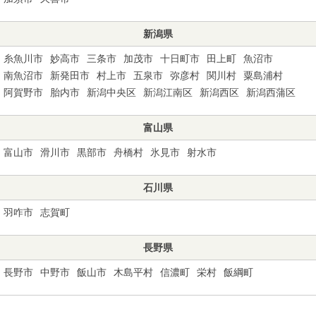
新潟県
糸魚川市
妙高市
三条市
加茂市
十日町市
田上町
魚沼市
南魚沼市
新発田市
村上市
五泉市
弥彦村
関川村
粟島浦村
阿賀野市
胎内市
新潟中央区
新潟江南区
新潟西区
新潟西蒲区
富山県
富山市
滑川市
黒部市
舟橋村
氷見市
射水市
石川県
羽咋市
志賀町
長野県
長野市
中野市
飯山市
木島平村
信濃町
栄村
飯綱町