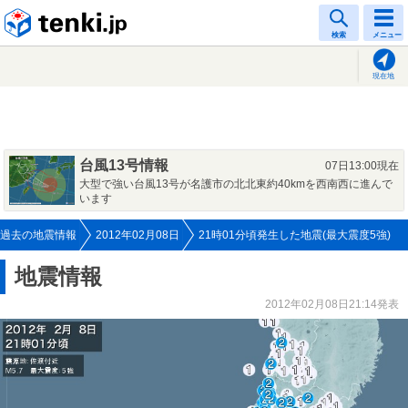
tenki.jp
検索
メニュー
現在地
台風13号情報
07日13:00現在
大型で強い台風13号が名護市の北北東約40kmを西南西に進んで
います
過去の地震情報
2012年02月08日
21時01分頃発生した地震(最大震度5強)
地震情報
2012年02月08日21:14発表