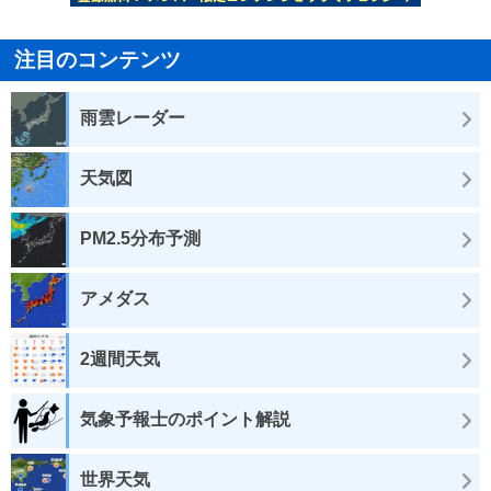
注目のコンテンツ
雨雲レーダー
天気図
PM2.5分布予測
アメダス
2週間天気
気象予報士のポイント解説
世界天気