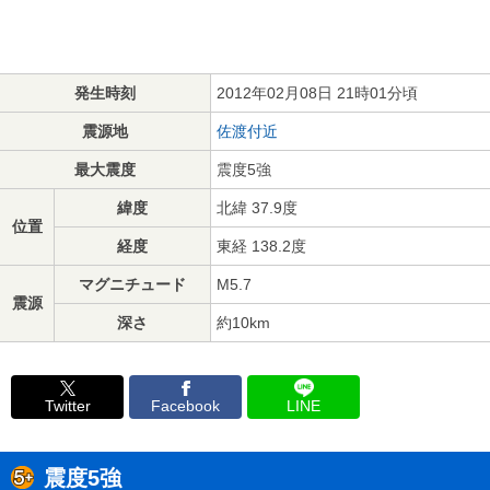
発生時刻
2012年02月08日 21時01分頃
震源地
佐渡付近
最大震度
震度5強
緯度
北緯 37.9度
位置
経度
東経 138.2度
マグニチュード
M5.7
震源
深さ
約10km
Twitter
Facebook
LINE
震度5強