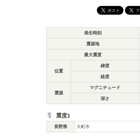
発生時刻
震源地
最大震度
緯度
位置
経度
マグニチュード
震源
深さ
震度1
長野県
大町市