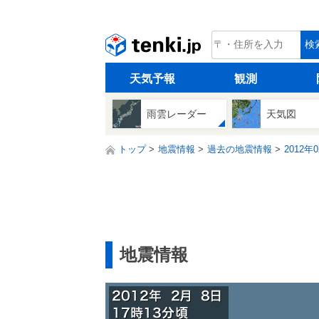
tenki.jp
検
天気予報
観測
雨雲レーダー
天気図
トップ
地震情報
過去の地震情報
2012年
地震情報