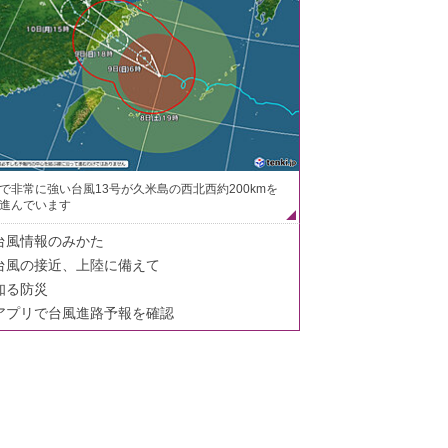
で非常に強い台風13号が久米島の西北西約200kmを
進んでいます
台風情報のみかた
台風の接近、上陸に備えて
知る防災
アプリで台風進路予報を確認