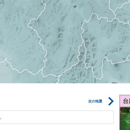
台
次の地震
。