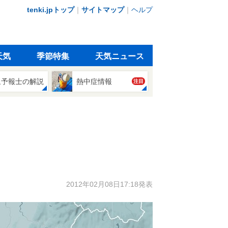
tenki.jpトップ
｜
サイトマップ
｜
ヘルプ
天気
季節特集
天気ニュース
象予報士の解説
熱中症情報
注目
2012年02月08日17:18発表