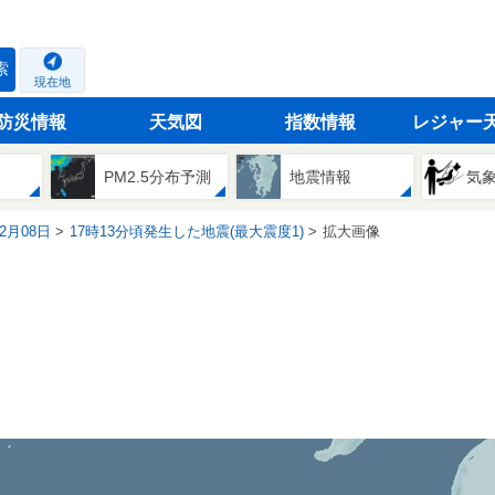
索
現在地
防災情報
天気図
指数情報
レジャー
PM2.5分布予測
地震情報
気
02月08日
17時13分頃発生した地震(最大震度1)
拡大画像