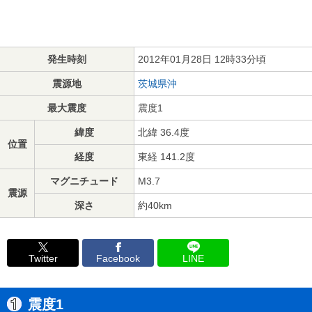
発生時刻
2012年01月28日 12時33分頃
震源地
茨城県沖
最大震度
震度1
緯度
北緯 36.4度
位置
経度
東経 141.2度
マグニチュード
M3.7
震源
深さ
約40km
Twitter
Facebook
LINE
震度1