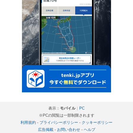
表示：
モバイル
｜
PC
※PCの閲覧は一部制限されます
利用規約
-
プライバシーポリシー
-
クッキーポリシー
広告掲載
-
お問い合わせ
-
ヘルプ