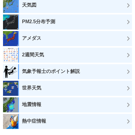
天気図
PM2.5分布予測
アメダス
2週間天気
気象予報士のポイント解説
世界天気
地震情報
熱中症情報