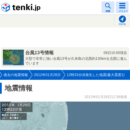
tenki.jp
検索
メニュー
現在地
台風13号情報
08日10:00現在
大型で非常に強い台風13号が久米島の北西約130kmを北西に進ん
でいます
過去の地震情報
2012年01月28日
12時33分頃発生した地震(最大震度1)
地震情報
2012年01月28日12:38発表