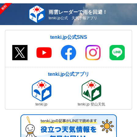
雨雲レーダーで雨を回避！
tenki.jp公式 天気予報アプリ
tenki.jp公式SNS
tenki.jp公式アプリ
tenki.jp
tenki.jp 登山天気