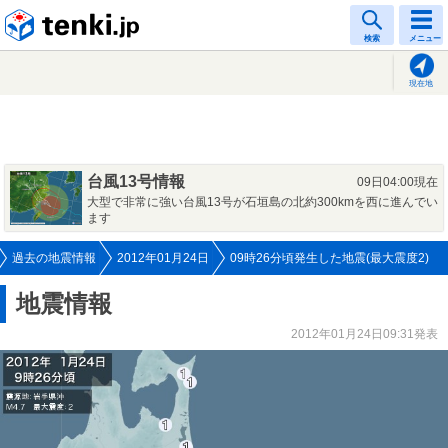
tenki.jp
検索
メニュー
現在地
台風13号情報
09日04:00現在
大型で非常に強い台風13号が石垣島の北約300kmを西に進んでい
ます
過去の地震情報
2012年01月24日
09時26分頃発生した地震(最大震度2)
地震情報
2012年01月24日09:31発表