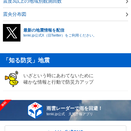
震度3以上の地域別観測回数
震央分布図
最新の地震情報を配信
tenki.jp公式X（旧Twitter）をご利用ください。
「知る防災」地震
いざという時にあわてないために
確かな情報と行動で防災力アップ
雨雲レーダーで雨を回避！
tenki.jp公式 天気予報アプリ