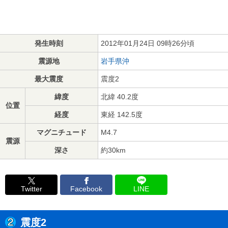
発生時刻
2012年01月24日 09時26分頃
震源地
岩手県沖
最大震度
震度2
緯度
北緯 40.2度
位置
経度
東経 142.5度
マグニチュード
M4.7
震源
深さ
約30km
Twitter
Facebook
LINE
震度2