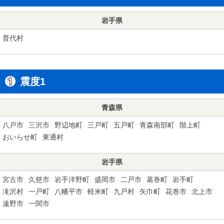
岩手県
普代村
震度1
青森県
八戸市
三沢市
野辺地町
三戸町
五戸町
青森南部町
階上町
おいらせ町
東通村
岩手県
宮古市
久慈市
岩手洋野町
盛岡市
二戸市
葛巻町
岩手町
滝沢村
一戸町
八幡平市
軽米町
九戸村
矢巾町
花巻市
北上市
遠野市
一関市