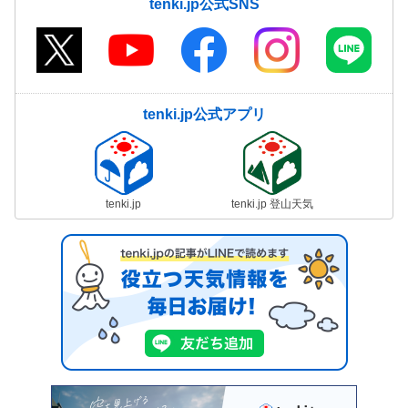
tenki.jp公式SNS
tenki.jp公式アプリ
tenki.jp
tenki.jp 登山天気