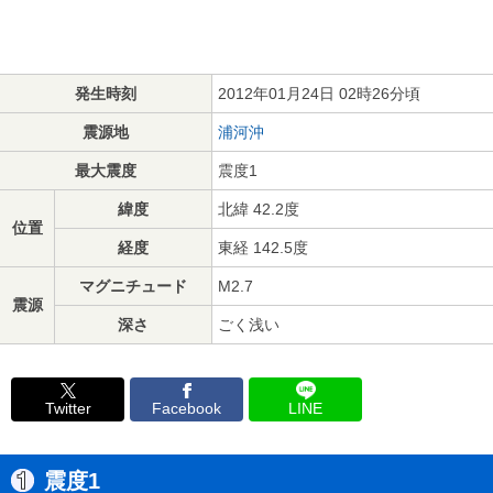
発生時刻
2012年01月24日 02時26分頃
震源地
浦河沖
最大震度
震度1
緯度
北緯 42.2度
位置
経度
東経 142.5度
マグニチュード
M2.7
震源
深さ
ごく浅い
Twitter
Facebook
LINE
震度1