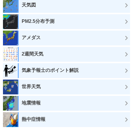
天気図
PM2.5分布予測
アメダス
2週間天気
気象予報士のポイント解説
世界天気
地震情報
熱中症情報