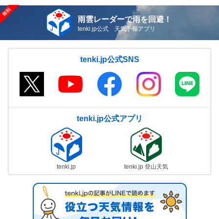
雨雲レーダーで雨を回避！
tenki.jp公式 天気予報アプリ
tenki.jp公式SNS
tenki.jp公式アプリ
tenki.jp
tenki.jp 登山天気