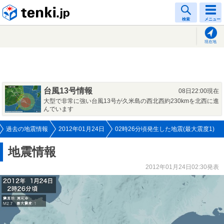
tenki.jp
検索
メニュー
現在地
台風13号情報
08日22:00現在
大型で非常に強い台風13号が久米島の西北西約230kmを北西に進
んでいます
過去の地震情報
2012年01月24日
02時26分頃発生した地震(最大震度1)
地震情報
2012年01月24日02:30発表