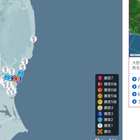
大型
西北