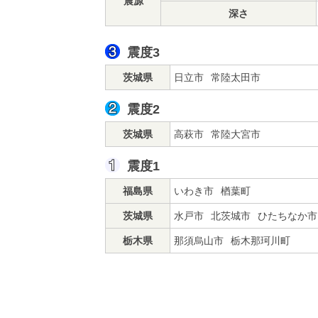
震源
深さ
震度3
茨城県
日立市
常陸太田市
震度2
茨城県
高萩市
常陸大宮市
震度1
福島県
いわき市
楢葉町
茨城県
水戸市
北茨城市
ひたちなか市
栃木県
那須烏山市
栃木那珂川町