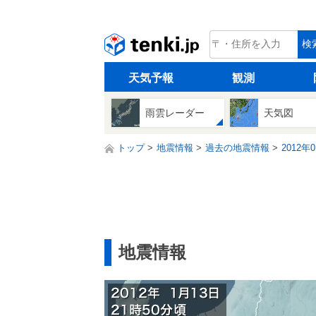
tenki.jp
検
天気予報
観測
雨雲レーダー
天気図
トップ
地震情報
過去の地震情報
2012年
地震情報