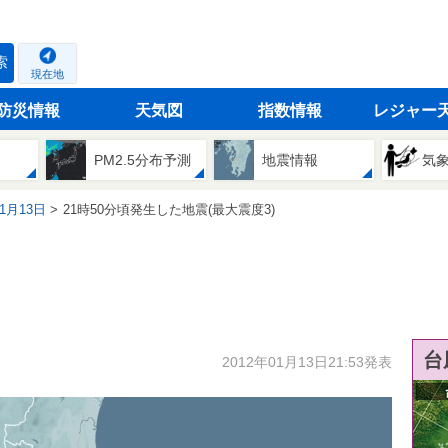
索
現在地
防災情報
天気図
指数情報
レジャー
PM2.5分布予測
地震情報
気
01月13日
21時50分頃発生した地震(最大震度3)
台
2012年01月13日21:53発表