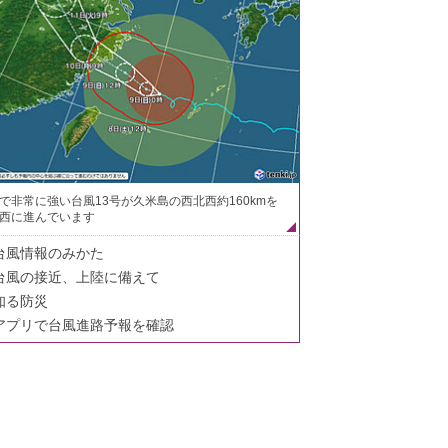
で非常に強い台風13号が久米島の西北西約160kmを
西に進んでいます
台風情報のみかた
台風の接近、上陸に備えて
知る防災
アプリで台風進路予報を確認