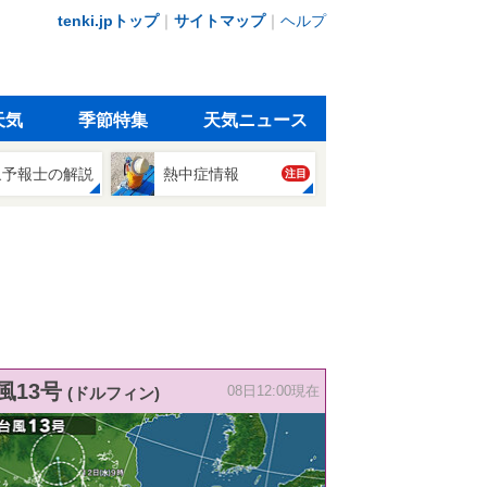
tenki.jpトップ
｜
サイトマップ
｜
ヘルプ
天気
季節特集
天気ニュース
象予報士の解説
熱中症情報
注目
風13号
(ドルフィン)
08日12:00現在