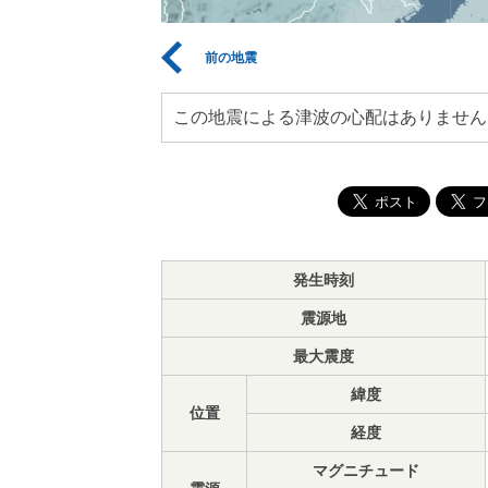
前の地震
この地震による津波の心配はありません
発生時刻
震源地
最大震度
緯度
位置
経度
マグニチュード