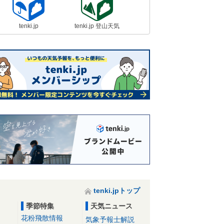
tenki.jp
tenki.jp 登山天気
tenki.jpトップ
季節特集
天気ニュース
花粉飛散情報
気象予報士解説