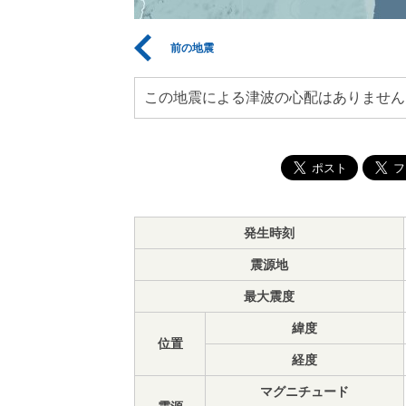
前の地震
この地震による津波の心配はありません
発生時刻
震源地
最大震度
緯度
位置
経度
マグニチュード