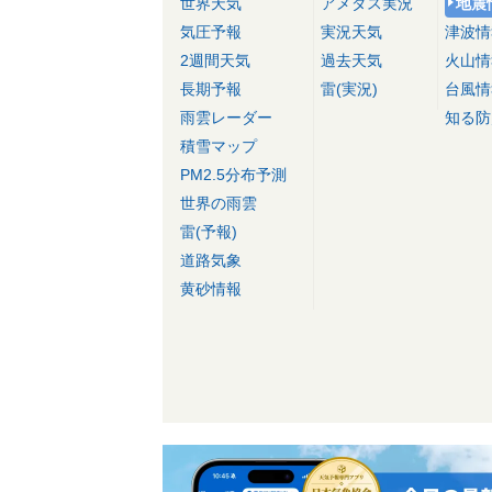
世界天気
アメダス実況
地震
気圧予報
実況天気
津波情
2週間天気
過去天気
火山情
長期予報
雷(実況)
台風情
雨雲レーダー
知る防
積雪マップ
PM2.5分布予測
世界の雨雲
雷(予報)
道路気象
黄砂情報