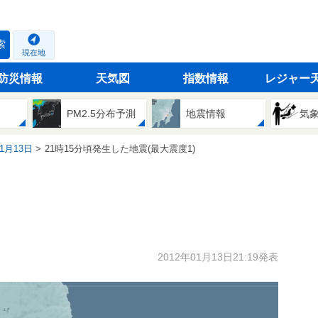
索
現在地
防災情報
天気図
指数情報
レジャー
PM2.5分布予測
地震情報
気
01月13日
21時15分頃発生した地震(最大震度1)
2012年01月13日21:19発表