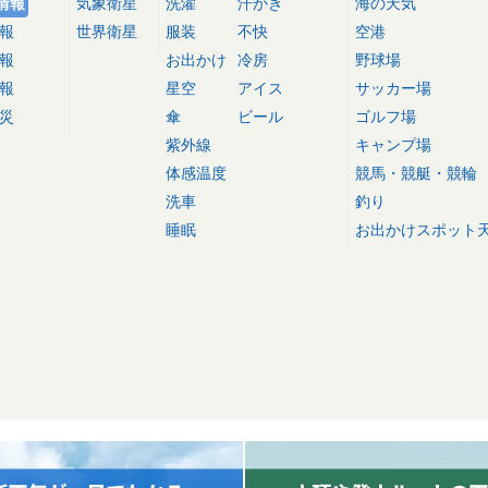
情報
気象衛星
洗濯
汗かき
海の天気
報
世界衛星
服装
不快
空港
報
お出かけ
冷房
野球場
報
星空
アイス
サッカー場
災
傘
ビール
ゴルフ場
紫外線
キャンプ場
体感温度
競馬・競艇・競輪
洗車
釣り
睡眠
お出かけスポット