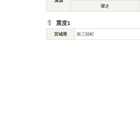
震源
深さ
震度1
宮城県
南三陸町