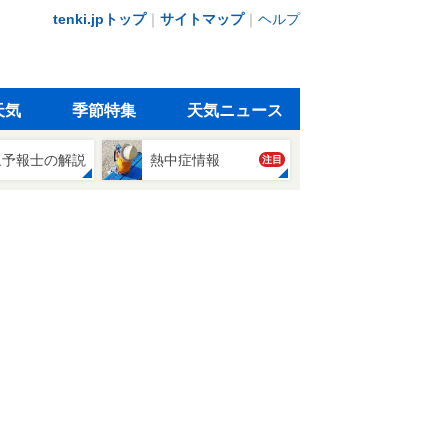
tenki.jpトップ
｜
サイトマップ
｜
ヘルプ
天気
季節特集
天気ニュース
象予報士の解説
熱中症情報
注目