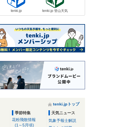
tenki.jp
tenki.jp 登山天気
tenki.jpトップ
季節特集
天気ニュース
花粉飛散情報
気象予報士解説
(1～5月頃)