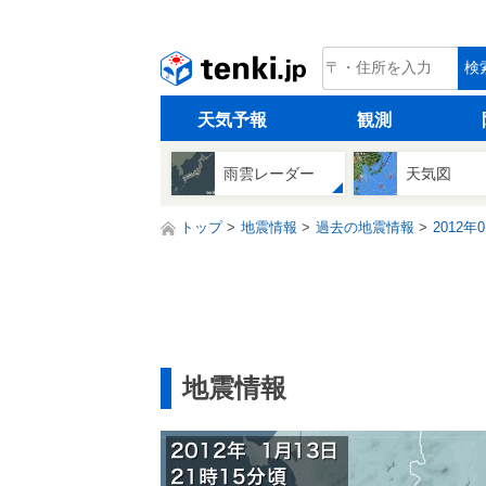
tenki.jp
検
天気予報
観測
雨雲レーダー
天気図
トップ
地震情報
過去の地震情報
2012年
地震情報