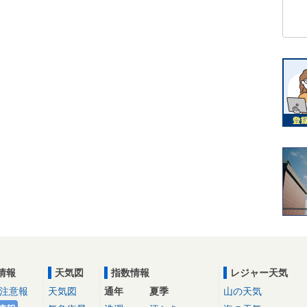
情報
天気図
指数情報
レジャー天気
注意報
天気図
通年
夏季
山の天気