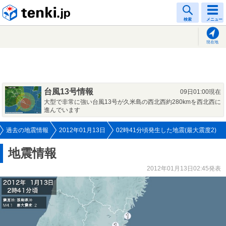
tenki.jp
検索
メニュー
現在地
台風13号情報
09日01:00現在
大型で非常に強い台風13号が久米島の西北西約280kmを西北西に
進んでいます
過去の地震情報
2012年01月13日
02時41分頃発生した地震(最大震度2)
地震情報
2012年01月13日02:45発表