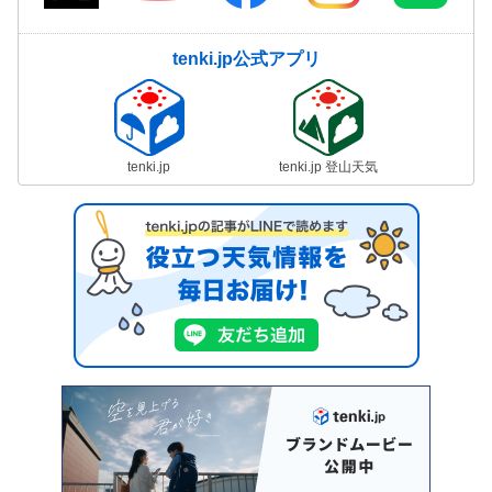
tenki.jp公式アプリ
tenki.jp
tenki.jp 登山天気