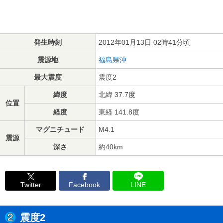
発生時刻
2012年01月13日 02時41分頃
震源地
福島県沖
最大震度
震度2
緯度
北緯 37.7度
位置
経度
東経 141.8度
マグニチュード
M4.1
震源
深さ
約40km
Twitter
Facebook
LINE
震度2