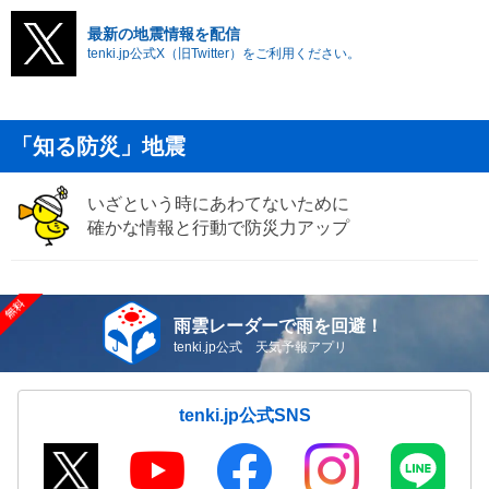
最新の地震情報を配信
tenki.jp公式X（旧Twitter）をご利用ください。
「知る防災」地震
いざという時にあわてないために
確かな情報と行動で防災力アップ
雨雲レーダーで雨を回避！
tenki.jp公式 天気予報アプリ
tenki.jp公式SNS