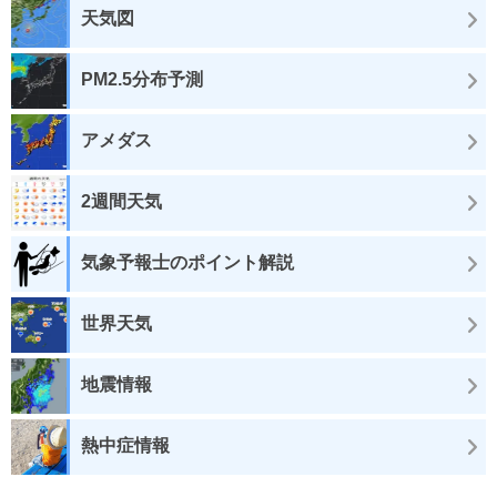
天気図
PM2.5分布予測
アメダス
2週間天気
気象予報士のポイント解説
世界天気
地震情報
熱中症情報