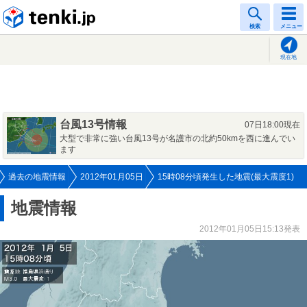
tenki.jp
検索
メニュー
現在地
台風13号情報
07日18:00現在
大型で非常に強い台風13号が名護市の北約50kmを西に進んでい
ます
過去の地震情報
2012年01月05日
15時08分頃発生した地震(最大震度1)
地震情報
2012年01月05日15:13発表