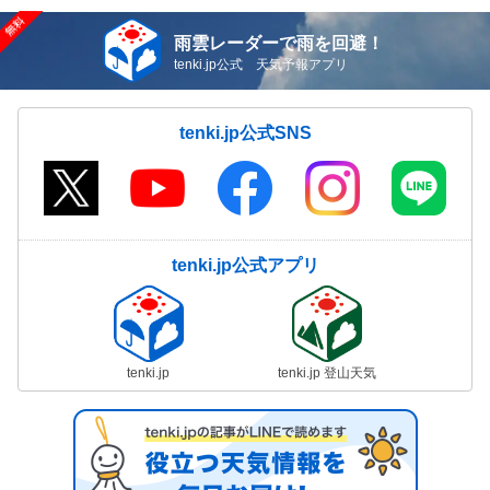
雨雲レーダーで雨を回避！
tenki.jp公式 天気予報アプリ
tenki.jp公式SNS
tenki.jp公式アプリ
tenki.jp
tenki.jp 登山天気