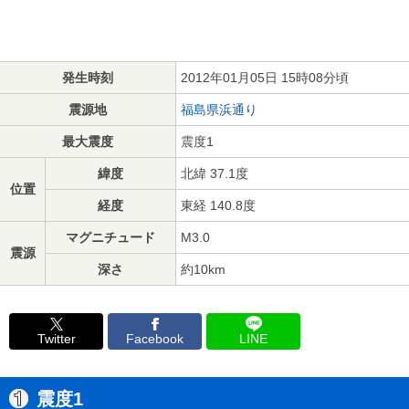
発生時刻
2012年01月05日 15時08分頃
震源地
福島県浜通り
最大震度
震度1
緯度
北緯 37.1度
位置
経度
東経 140.8度
マグニチュード
M3.0
震源
深さ
約10km
Twitter
Facebook
LINE
震度1