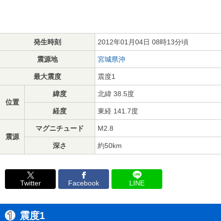
発生時刻
2012年01月04日 08時13分頃
震源地
宮城県沖
最大震度
震度1
緯度
北緯 38.5度
位置
経度
東経 141.7度
マグニチュード
M2.8
震源
深さ
約50km
Twitter
Facebook
LINE
震度1