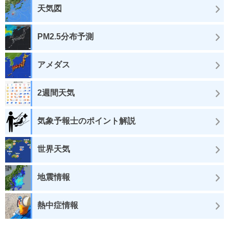
天気図
PM2.5分布予測
アメダス
2週間天気
気象予報士のポイント解説
世界天気
地震情報
熱中症情報