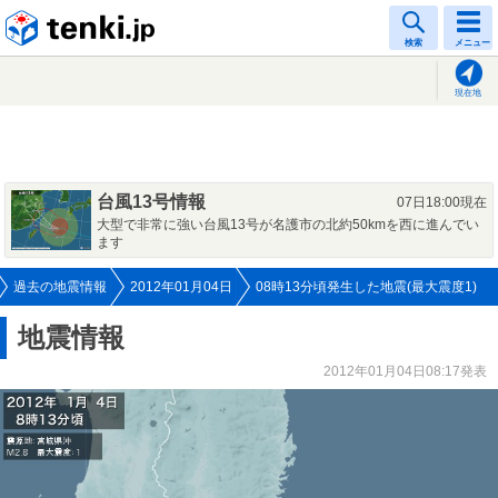
tenki.jp
検索
メニュー
現在地
台風13号情報
07日18:00現在
大型で非常に強い台風13号が名護市の北約50kmを西に進んでい
ます
過去の地震情報
2012年01月04日
08時13分頃発生した地震(最大震度1)
地震情報
2012年01月04日08:17発表