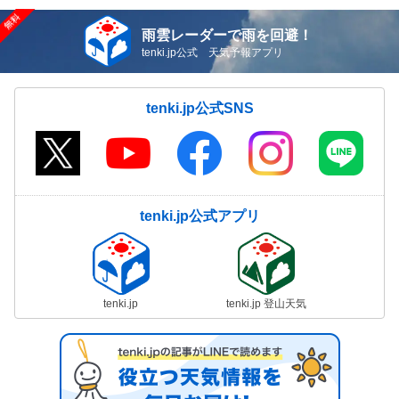
雨雲レーダーで雨を回避！
tenki.jp公式 天気予報アプリ
tenki.jp公式SNS
tenki.jp公式アプリ
tenki.jp
tenki.jp 登山天気