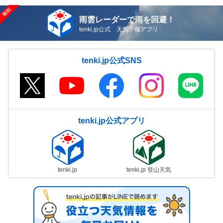
雨雲レーダーで雨を回避！
tenki.jp公式 天気予報アプリ
tenki.jp公式SNS
tenki.jp公式アプリ
tenki.jp
tenki.jp 登山天気