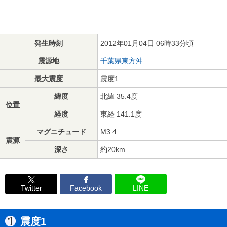
発生時刻
2012年01月04日 06時33分頃
震源地
千葉県東方沖
最大震度
震度1
緯度
北緯 35.4度
位置
経度
東経 141.1度
マグニチュード
M3.4
震源
深さ
約20km
Twitter
Facebook
LINE
震度1