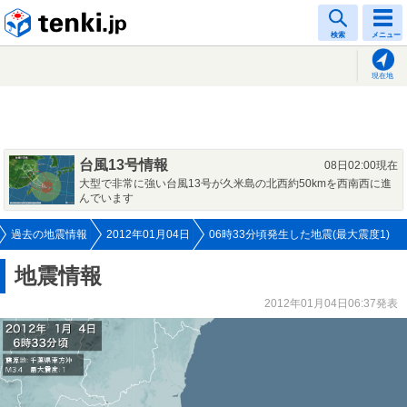
tenki.jp
検索
メニュー
現在地
台風13号情報
08日02:00現在
大型で非常に強い台風13号が久米島の北西約50kmを西南西に進
んでいます
過去の地震情報
2012年01月04日
06時33分頃発生した地震(最大震度1)
地震情報
2012年01月04日06:37発表