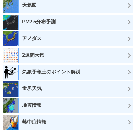
天気図
PM2.5分布予測
アメダス
2週間天気
気象予報士のポイント解説
世界天気
地震情報
熱中症情報