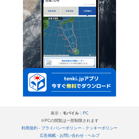
表示：
モバイル
｜
PC
※PCの閲覧は一部制限されます
利用規約
-
プライバシーポリシー
-
クッキーポリシー
広告掲載
-
お問い合わせ
-
ヘルプ