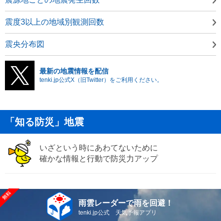
震度3以上の地域別観測回数
震央分布図
最新の地震情報を配信
tenki.jp公式X（旧Twitter）をご利用ください。
「知る防災」地震
いざという時にあわてないために
確かな情報と行動で防災力アップ
雨雲レーダーで雨を回避！
tenki.jp公式 天気予報アプリ