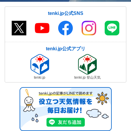
tenki.jp公式SNS
tenki.jp公式アプリ
tenki.jp
tenki.jp 登山天気