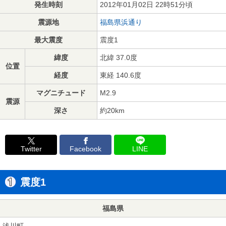
発生時刻
2012年01月02日 22時51分頃
震源地
福島県浜通り
最大震度
震度1
緯度
北緯 37.0度
位置
経度
東経 140.6度
マグニチュード
M2.9
震源
深さ
約20km
Twitter
Facebook
LINE
震度1
福島県
浅川町